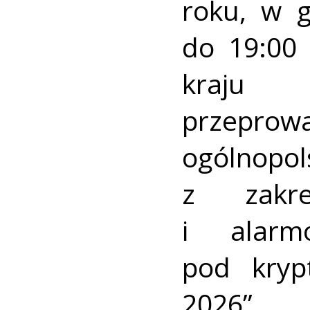
roku, w 
do 19:00 
kraj
przeprow
ogólnopo
z zakre
i alarm
pod kry
2026”.