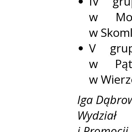
IV gr
w Mok
w Skoml
V gru
w Pąt
w Wierz
Iga Dąbro
Wydział 
i Promocji