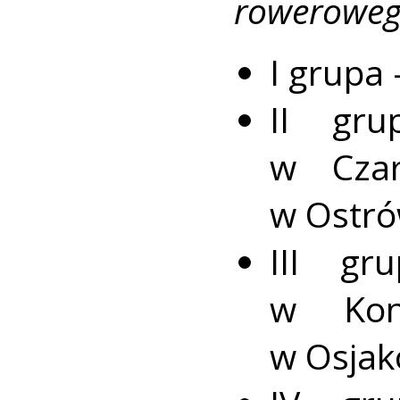
roweroweg
I grupa
II gr
w Czar
w Ostró
III g
w Kon
w Osjak