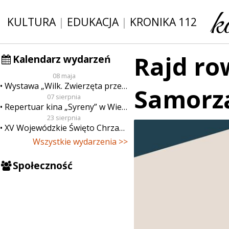
KULTURA
|
EDUKACJA
|
KRONIKA 112
Rajd ro
Kalendarz wydarzeń
08 maja
Wystawa „Wilk. Zwierzęta przeklęte”
Samorzą
07 sierpnia
Repertuar kina „Syreny” w Wieluniu w dn. od 7 do 13 sierpnia
23 sierpnia
XV Wojewódzkie Święto Chrzanu
Wszystkie wydarzenia >>
Społeczność