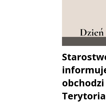
Starost
inform
obchod
Terytoria