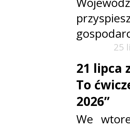
Wojewó
przyspi
gospodarc
25 
21 lipca
To ćwic
2026”
We wtore