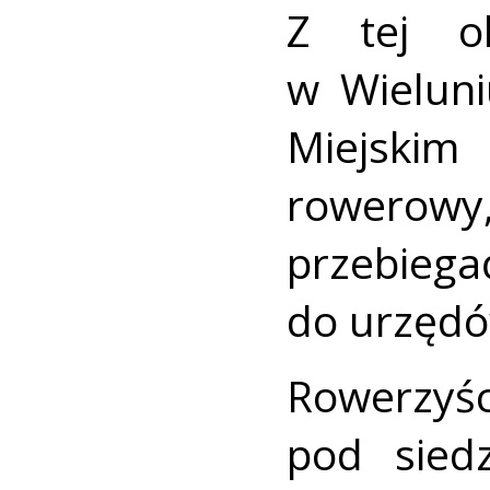
Z tej ok
w Wielun
Miejskim
rowerow
przebieg
do urzędó
Rowerzyśc
pod sied