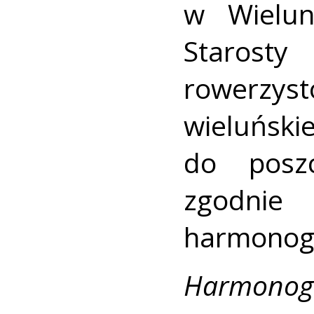
w Wielun
Starost
rowerzyst
wielu
do posz
zgodn
harmono
Harmon