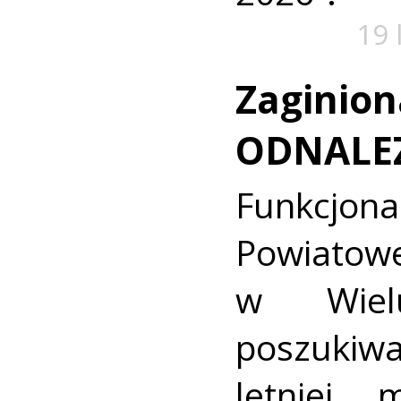
19 
Zaginion
ODNALE
Funkcjon
Powiat
w Wielu
poszukiwa
letniej 