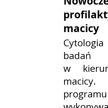
Nowocz
profilakt
macicy
Cytologia
badań p
w kieru
macic
progra
wykonywa