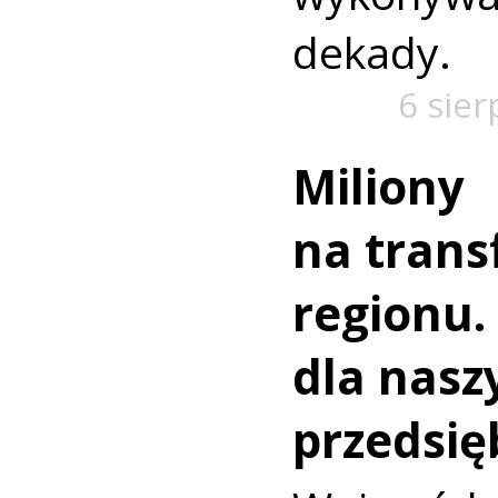
dekady.
6 sier
Miliony
na trans
regionu.
dla nasz
przedsię