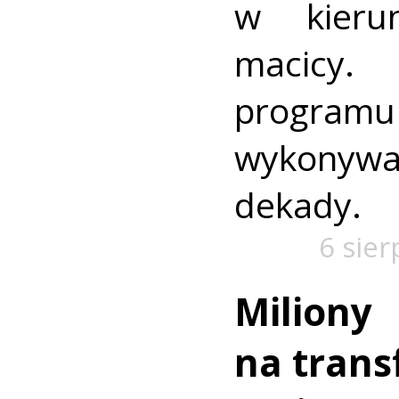
w kieru
macic
progra
wykonywa
dekady.
6 sier
Miliony
na trans