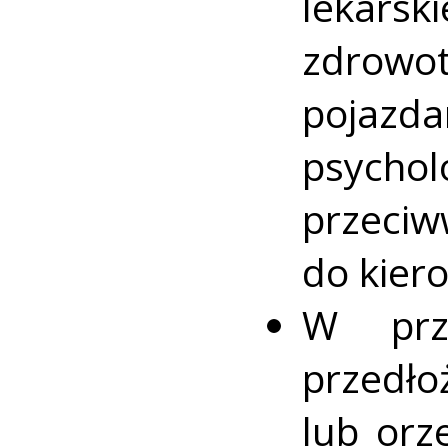
lekarsk
zdrow
poja
psych
przeci
do kier
W prz
przedło
lub orz