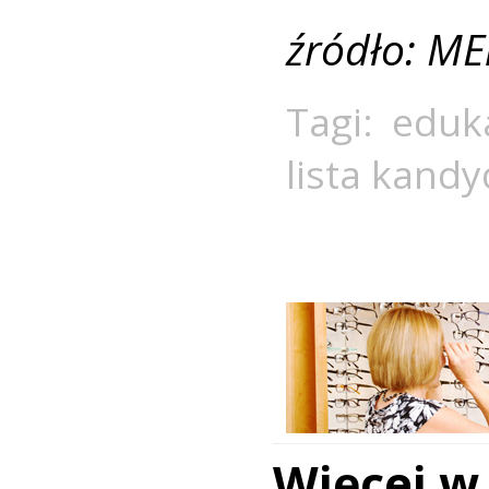
źródło: ME
Tagi:
eduk
lista kand
Więcej w