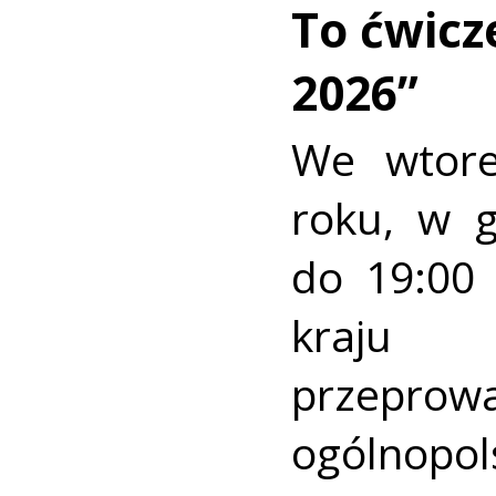
To ćwic
2026”
We wtore
roku, w 
do 19:00 
kraj
przeprow
ogólnopo