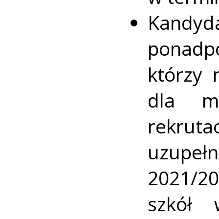
Kan
ponadp
którzy 
dla m
rekru
uzupeł
2021/20
szkół 