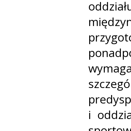
oddzia
międz
przygot
ponad
wymag
szcze
predy
i oddzi
spor