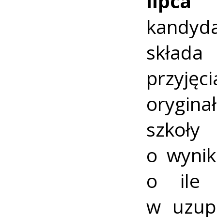
lipca
kandyd
składa
przyję
orygin
szkoły
o wynik
o ile 
w uzupe