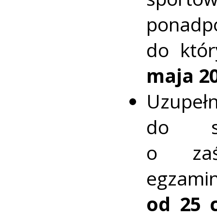
ponadp
do któ
maja 20
Uzupeł
do sz
o zaś
egzamin
od 25 c