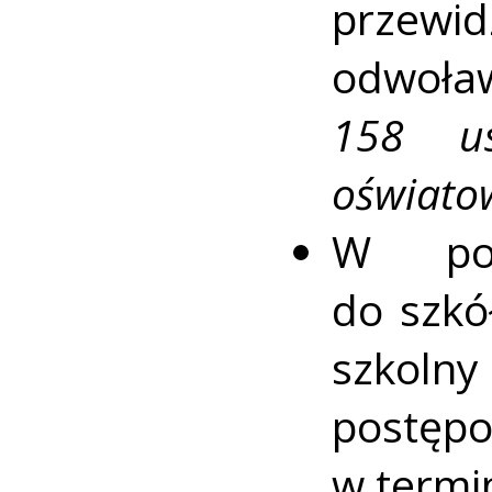
przew
odwoła
158 u
oświato
W pos
do szkó
szkolny
postę
w termi