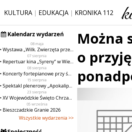
KULTURA
|
EDUKACJA
|
KRONIKA 112
Można s
Kalendarz wydarzeń
08 maja
Wystawa „Wilk. Zwierzęta przeklęte”
o przyję
07 sierpnia
Repertuar kina „Syreny” w Wieluniu w dn. od 7 do 13 sierpnia
08 sierpnia
ponadp
Koncerty fortepianowe przy świecach
15 sierpnia
Spektakl plenerowy „Apokalipsa”
23 sierpnia
XV Wojewódzkie Święto Chrzanu
05 września
Bieszczadzkie Granie 2026
Wszystkie wydarzenia >>
Społeczność