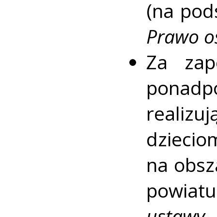
(na pod
Prawo o
Za zap
ponad
reali
dziecio
na obsz
powiat
ustawy 