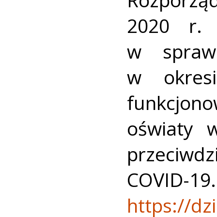
2020 r. 
w sprawi
w okresi
funkcjon
oświaty 
przeciw
COVID-19.
https://d