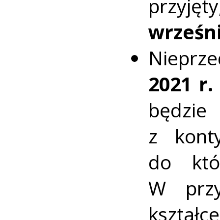
przyję
wrześni
Nieprz
2021 r.
będzie
z kont
do któ
W przy
kształc