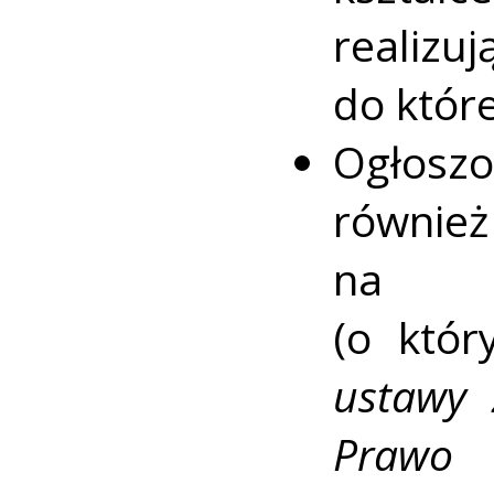
realizu
do które
Ogłosz
równi
na cz
(o któ
ustawy 
Prawo 