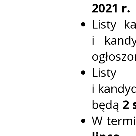
2021 r.
Listy k
i kandy
ogłoszo
Listy
i kandy
będą
2 
W term