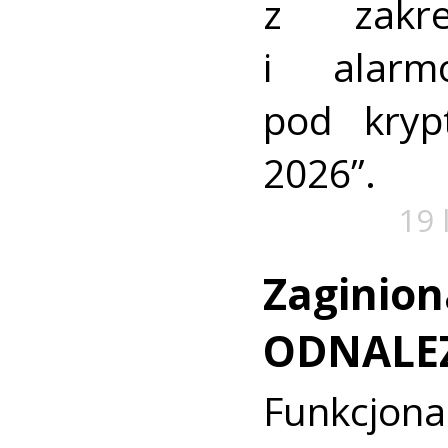
z zakre
i alarm
pod kry
2026”.
19 
Zaginion
ODNALE
Funkcjon