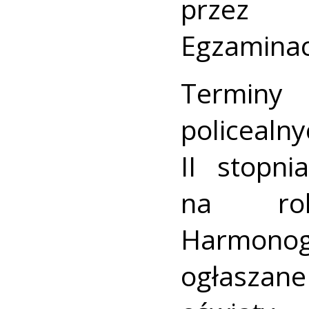
przez
Egzaminac
Terminy
policea
II stopn
na rok
Harmono
ogłaszan