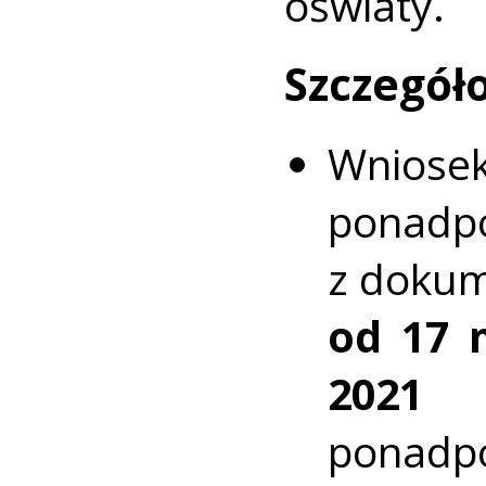
oświaty.
Szczegó
Wniose
pona
z dokum
od 17 
2021 
ponadp