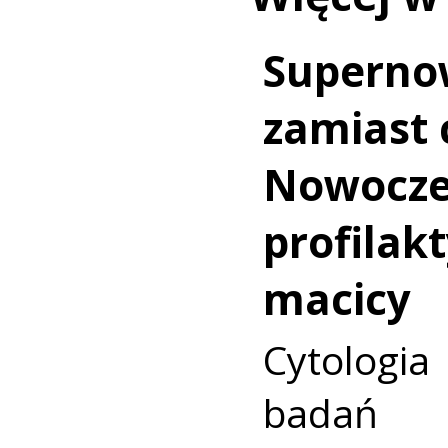
Superno
zamiast c
Nowocz
profilakt
macicy
Cytologia
badań p