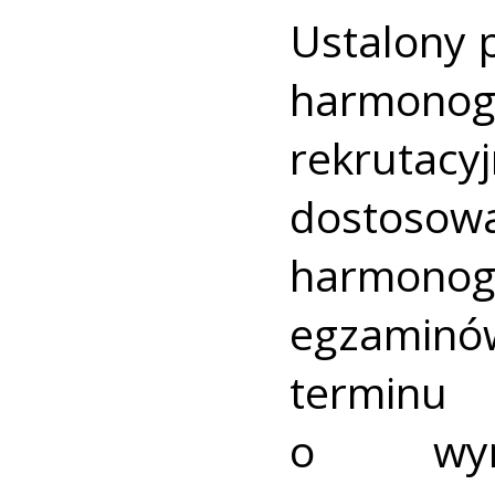
Ustalony p
harmon
rekrutacy
dostoso
harmono
egzamin
terminu
o wyn