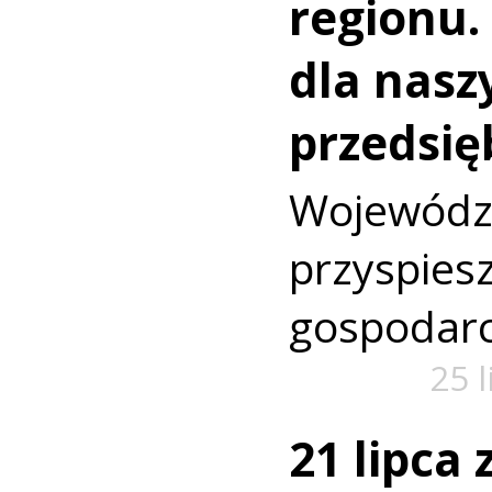
regionu.
dla nasz
przedsię
Wojewó
przyspi
gospodarc
25 
21 lipca