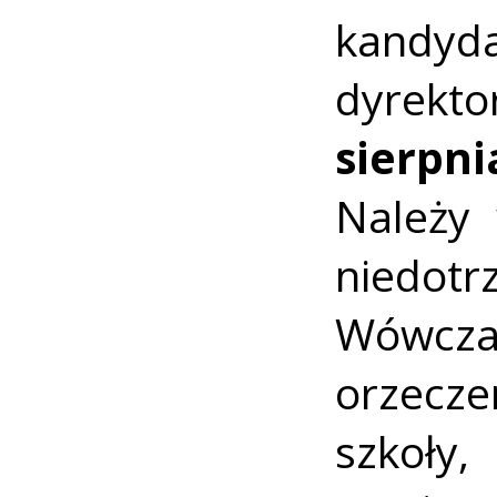
kandyda
dyrekt
sierpn
Należy
niedotr
Wówcz
orzecze
szkoły