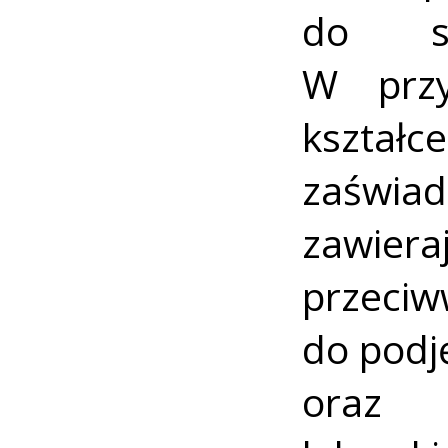
do sz
W przy
kszta
zaświ
zawier
przec
do podj
oraz 