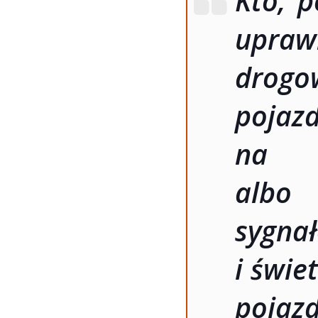
Kto, 
upraw
drog
poja
na
albo 
syg
i świe
poj