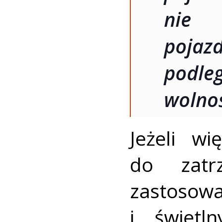
nie 
poja
podl
wolnoś
Jeżeli wi
do zatr
zastosow
i świetl