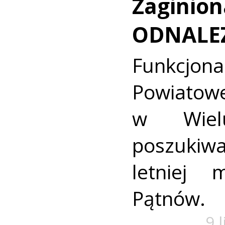
Zaginion
ODNALE
Funkcjon
Powiat
w Wielu
poszukiwa
letniej 
Pątnów.
9 