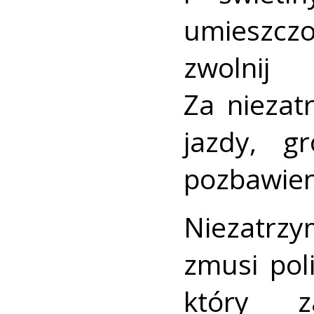
umieszcz
zwolni
Za niezat
jazdy, g
pozbawien
Niezatrzy
zmusi pol
który z