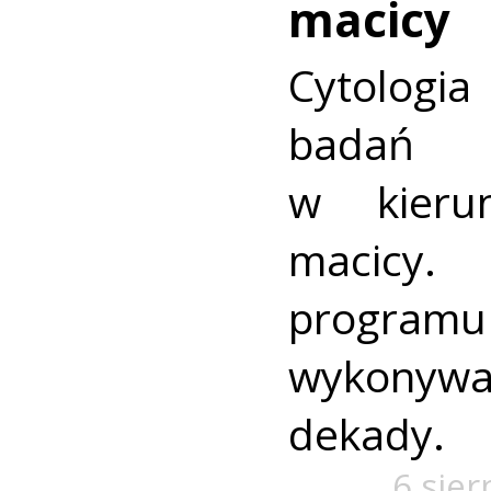
macicy
Cytologia
badań p
w kieru
macic
progra
wykonywa
dekady.
6 sier