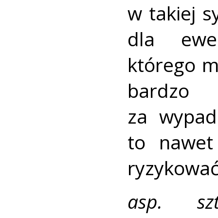
w takiej 
dla ewe
którego m
bardzo 
za wypad
to nawet
ryzykować 
asp. sz