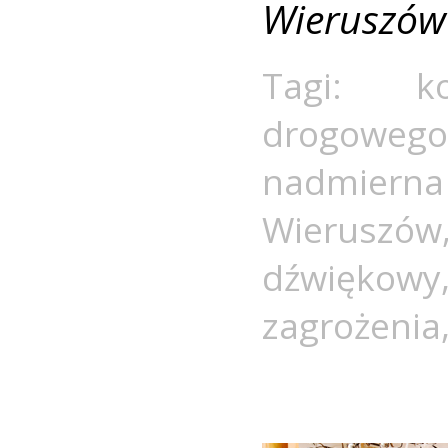
Wieruszów
Tagi:
k
drogowego
nadmiern
Wieruszów
dźwiękowy
zagrożenia