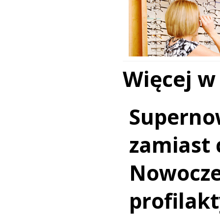
Więcej w
Superno
zamiast c
Nowocz
profilakt