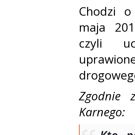
Chodzi o
maja 201
czyli u
uprawion
drogoweg
Zgodnie 
Karnego: