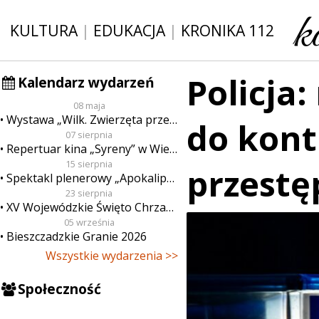
KULTURA
|
EDUKACJA
|
KRONIKA 112
Policja:
Kalendarz wydarzeń
08 maja
Wystawa „Wilk. Zwierzęta przeklęte”
do kont
07 sierpnia
Repertuar kina „Syreny” w Wieluniu w dn. od 7 do 13 sierpnia
15 sierpnia
przest
Spektakl plenerowy „Apokalipsa”
23 sierpnia
XV Wojewódzkie Święto Chrzanu
05 września
Bieszczadzkie Granie 2026
Wszystkie wydarzenia >>
Społeczność