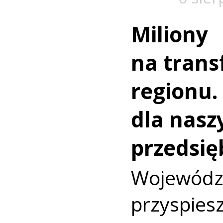
Miliony
na trans
regionu.
dla nasz
przedsię
Wojewó
przyspi