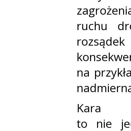
zagrożen
ruchu dr
rozsąde
konsekw
na przykł
nadmierną
Kara p
to nie j