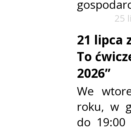
gospodarc
25 
21 lipca
To ćwic
2026”
We wtore
roku, w 
do 19:00 