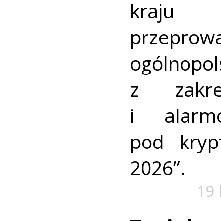
kraj
przeprow
ogólnopo
z zakre
i alarm
pod kry
2026”.
19 