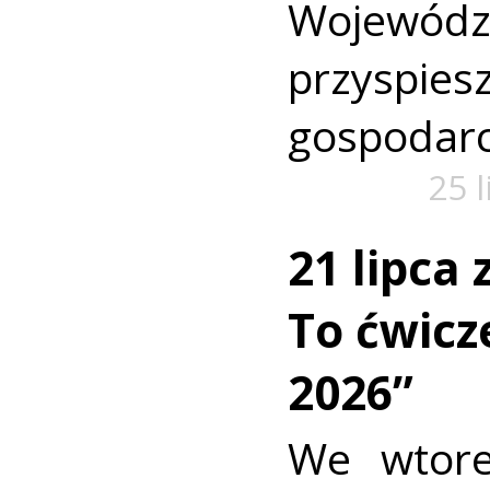
Wojewó
przyspi
gospodarc
25 
21 lipca
To ćwic
2026”
We wtore