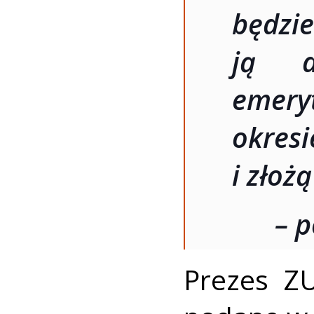
będ
ją d
emery
okres
i złoż
– 
Prezes ZU