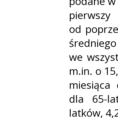
podane w 
pierwszy
od poprze
średnieg
we wszyst
m.in. o 15
miesiąca 
dla 65-l
latków, 4,