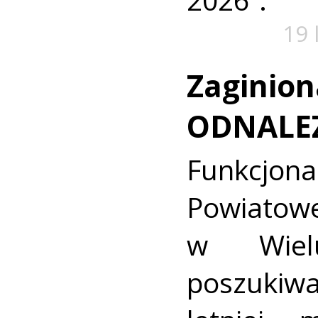
19 
Zaginion
ODNALE
Funkcjon
Powiat
w Wielu
poszukiwa