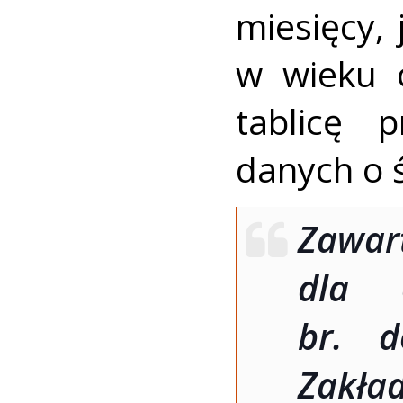
miesięcy,
w wieku 
tablicę 
danych o ś
Zawar
dla 
br. d
Zakła