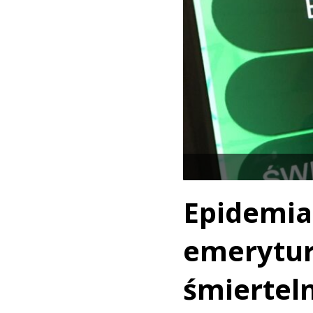
Epidemi
emeryt
śmierteln