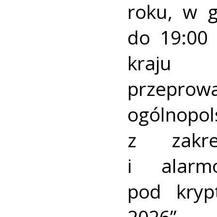
roku, w 
do 19:00 
kraj
przeprow
ogólnopo
z zakre
i alarm
pod kry
2026”.