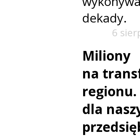
wykonywa
dekady.
6 sier
Miliony
na trans
regionu.
dla nasz
przedsię