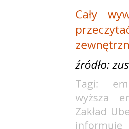
Cały wy
przeczyt
zewnętrzn
źródło: zus
Tagi:
em
wyższa em
Zakład Ube
informuje