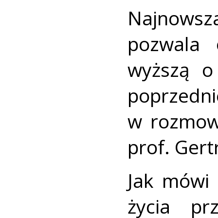
Najnows
pozwala 
wyższą o
poprzedn
w rozmow
prof. Gert
Jak mówi 
życia pr