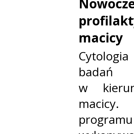
Nowocz
profilakt
macicy
Cytologia
badań p
w kieru
macic
progra