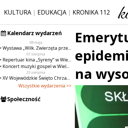
KULTURA
|
EDUKACJA
|
KRONIKA 112
Emerytu
Kalendarz wydarzeń
08 maja
Wystawa „Wilk. Zwierzęta przeklęte”
epidem
07 sierpnia
Repertuar kina „Syreny” w Wieluniu w dn. od 7 do 13 sierpnia
Koncert muzyki gospel w Wieluniu
na wys
23 sierpnia
XV Wojewódzkie Święto Chrzanu
Wszystkie wydarzenia >>
Społeczność