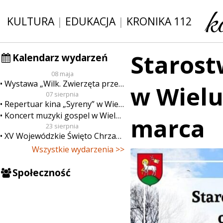
KULTURA
|
EDUKACJA
|
KRONIKA 112
Staros
Kalendarz wydarzeń
08 maja
Wystawa „Wilk. Zwierzęta przeklęte”
w Wielu
07 sierpnia
Repertuar kina „Syreny” w Wieluniu w dn. od 7 do 13 sierpnia
Koncert muzyki gospel w Wieluniu
marca
23 sierpnia
XV Wojewódzkie Święto Chrzanu
Wszystkie wydarzenia >>
Społeczność