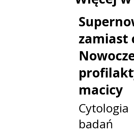
Superno
zamiast c
Nowocz
profilakt
macicy
Cytologia
badań p