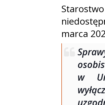
Starostwo
niedostę
marca 202
Spra
osob
w Ur
wyłą
uzgo