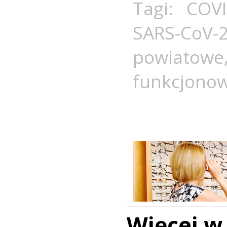
Tagi:
COVI
SARS-CoV-
powiatowe
funkcjono
Więcej w