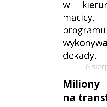
w kieru
macic
progra
wykonywa
dekady.
6 sier
Miliony
na trans