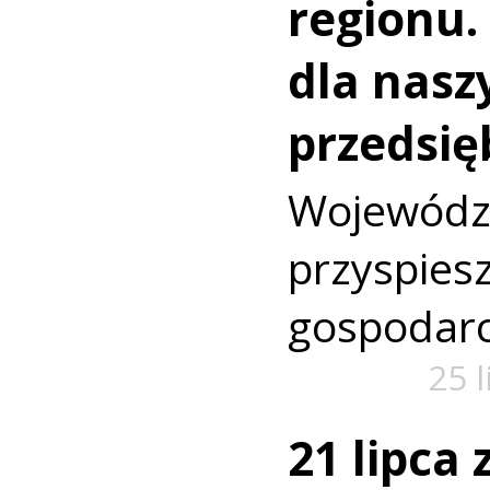
regionu.
dla nasz
przedsię
Wojewó
przyspi
gospodarc
25 
21 lipca