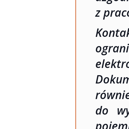
z pra
Kont
ogran
elekt
Dokum
równ
do wy
pojem