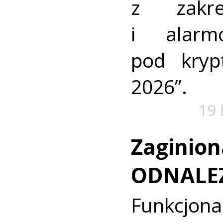
z zakre
i alarm
pod kry
2026”.
19 
Zaginion
ODNALE
Funkcjon