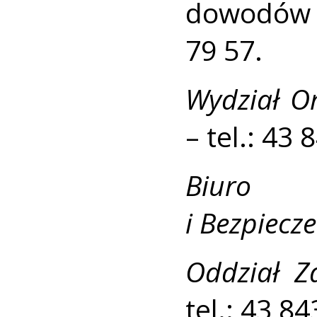
dowodów r
79 57.
Wydział O
– tel.: 43 
Biuro 
i Bezpiecz
Oddział Z
tel.: 43 84