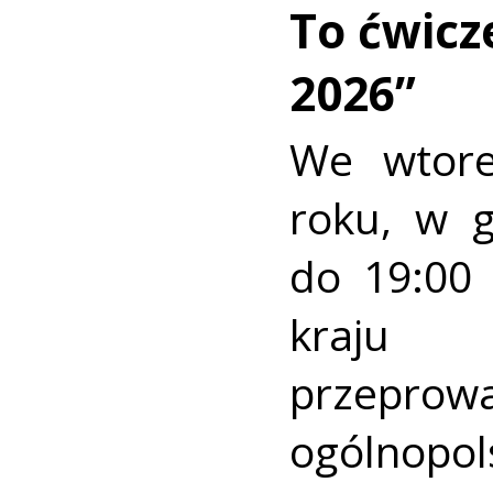
To ćwic
2026”
We wtore
roku, w 
do 19:00 
kraj
przeprow
ogólnopo