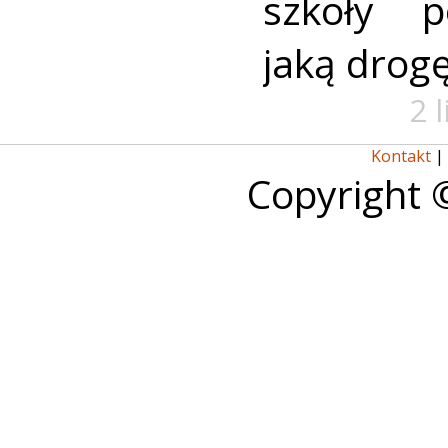
szkoły p
jaką drog
2 
Kontakt
|
Copyright