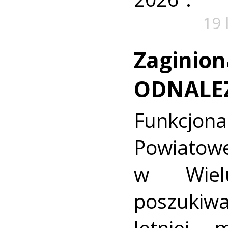
19 
Zaginion
ODNALE
Funkcjon
Powiat
w Wielu
poszukiwa
letniej 