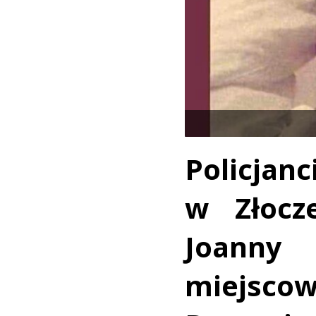
Policjan
w Złocze
Joanny
miejsco