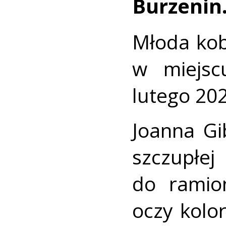
Burzenin
Młoda kob
w miejsc
lutego 202
Joanna Gi
szczupłej
do ramio
oczy kolo