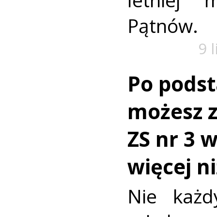
Pątnów.
9 
Po pods
możesz z
ZS nr 3 
więcej n
Nie każd