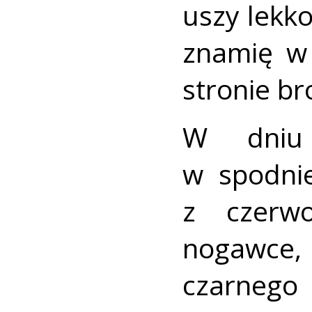
uszy lekko
znamię w 
stronie br
W dniu 
w spodni
z czerw
nogawce,
czarneg