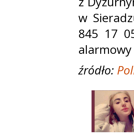
z Dyżurny
w Sierad
845 17 0
alarmowy
źródło:
Pol