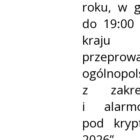
roku, w 
do 19:00 
kraj
przeprow
ogólnopo
z zakre
i alarm
pod kry
2026”.