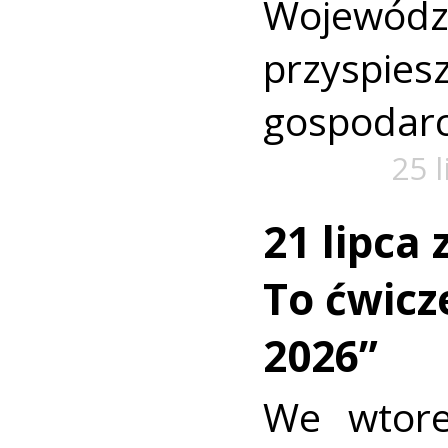
Wojewó
przyspi
gospodarc
25 
21 lipca
To ćwic
2026”
We wtore