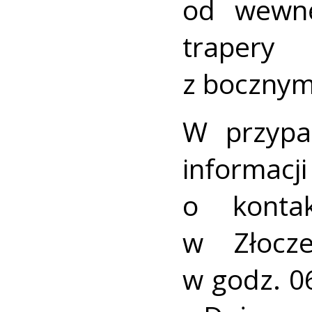
od wewnę
trapery
z bocznym
W przypad
informacji
o kontak
w Złocz
w godz. 0