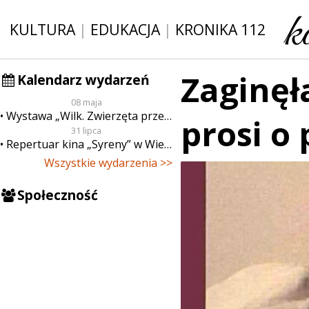
KULTURA
|
EDUKACJA
|
KRONIKA 112
Zaginęł
Kalendarz wydarzeń
08 maja
Wystawa „Wilk. Zwierzęta przeklęte”
prosi o
31 lipca
Repertuar kina „Syreny” w Wieluniu w dn. od 31 lipca do 6 sierpnia
Wszystkie wydarzenia >>
Społeczność