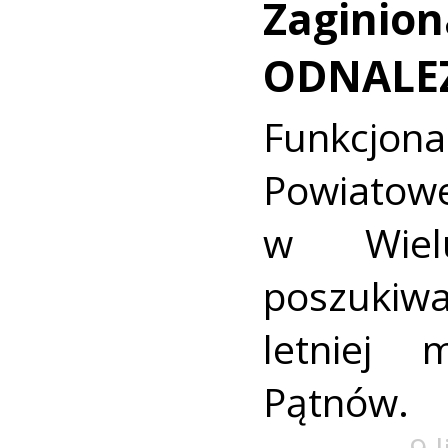
Zaginion
ODNALE
Funkcjon
Powiat
w Wielu
poszukiwa
letniej 
Pątnów.