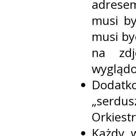
adresem
musi by
musi by
na zdj
wyglądo
Dodatko
„serdus
Orkiest
Każdy w