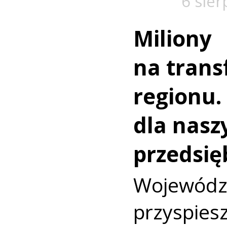
6 sier
Miliony
na trans
regionu.
dla nasz
przedsię
Wojewó
przyspi