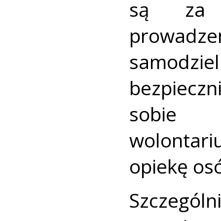
są za n
prowadz
samodzie
bezpieczn
sobie 
wolontari
opiekę os
Szczegó