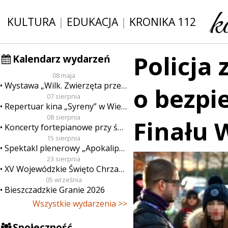
KULTURA
|
EDUKACJA
|
KRONIKA 112
Policja
Kalendarz wydarzeń
08 maja
Wystawa „Wilk. Zwierzęta przeklęte”
o bezpi
07 sierpnia
Repertuar kina „Syreny” w Wieluniu w dn. od 7 do 13 sierpnia
08 sierpnia
Finału
Koncerty fortepianowe przy świecach
15 sierpnia
Spektakl plenerowy „Apokalipsa”
23 sierpnia
XV Wojewódzkie Święto Chrzanu
05 września
Bieszczadzkie Granie 2026
Wszystkie wydarzenia >>
Społeczność