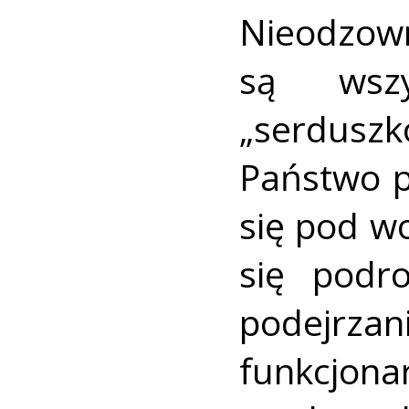
Nieodzow
są wszy
„serduszko
Państwo p
się pod w
się podr
podejrz
funkcjon