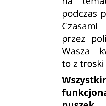
na tema
podczas p
Czasami
przez pol
Wasza kw
to z trosk
Wszyst
funkcjona
puszek, 