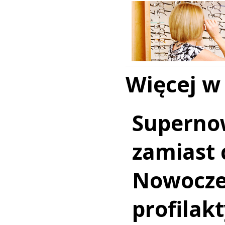
Więcej w
Superno
zamiast c
Nowocz
profilakt