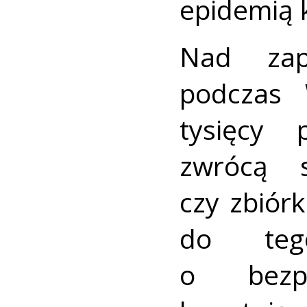
epidemią 
Nad zap
podczas 
tysięcy p
zwrócą 
czy zbiór
do teg
o bezpi