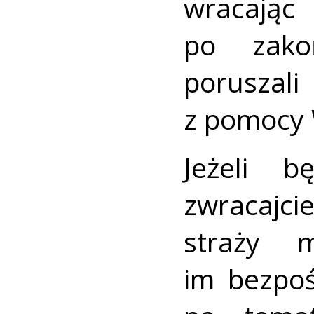
wracaj
po zakoń
poruszali
z pomocy 
Jeżeli b
zwracajci
straży m
im bezpoś