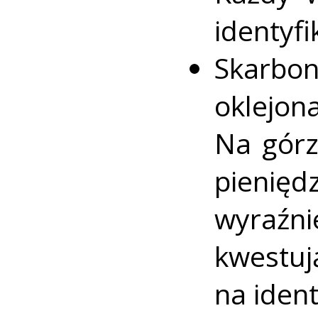
identyf
Skarbo
oklejon
Na górz
pienię
wyraźn
kwest
na ident