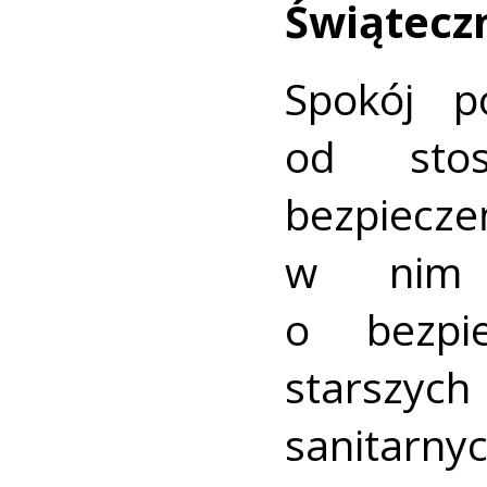
Świątecz
Spokój p
od sto
bezpiecz
w nim u
o bezpi
starszy
sanitarn