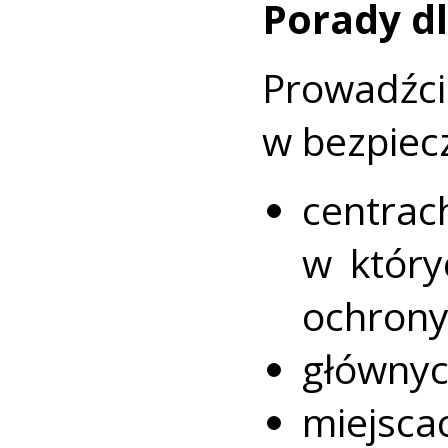
Porady d
Prowadź
w bezpiec
cent
w który
ochrony
głównyc
miejsca