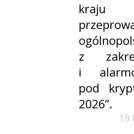
kraj
przeprow
ogólnopo
z zakre
i alarm
pod kry
2026”.
19 