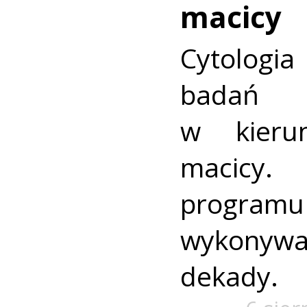
macicy
Cytologia
badań p
w kieru
macic
progra
wykonywa
dekady.