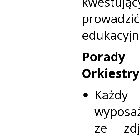
kwestują
prowadzi
edukacyjn
Porady 
Orkiestr
Każdy
wypos
ze zdj