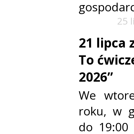
gospodarc
25 
21 lipca
To ćwic
2026”
We wtore
roku, w 
do 19:00 