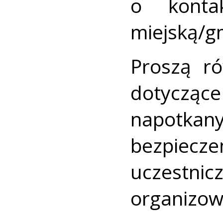
o konta
miejską/g
Proszą ró
dotyczą
napotkan
bezpiecz
uczest
organizow