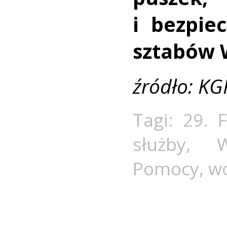
i bezpie
sztabów 
źródło: KG
Tagi:
29. 
służby
,
W
Pomocy
,
wo