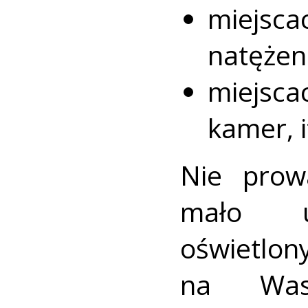
miejsca
natężen
miejsc
kamer, i
Nie prow
mało u
oświetlon
na Was