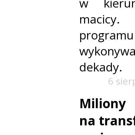
w kieru
macic
progra
wykonywa
dekady.
6 sier
Miliony
na trans