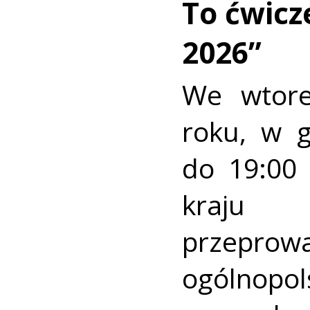
To ćwic
2026”
We wtore
roku, w 
do 19:00 
kraj
przeprow
ogólnopo