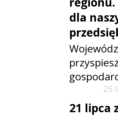
regionu.
dla nasz
przedsię
Wojewó
przyspi
gospodarc
25 
21 lipca