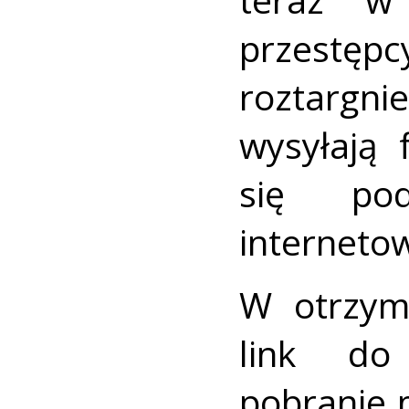
przestę
roztargn
wysyłają 
się po
interneto
W otrzym
link do 
pobranie m