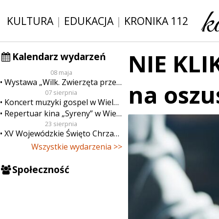
KULTURA
|
EDUKACJA
|
KRONIKA 112
NIE KLI
Kalendarz wydarzeń
08 maja
Wystawa „Wilk. Zwierzęta przeklęte”
na oszu
07 sierpnia
Koncert muzyki gospel w Wieluniu
Repertuar kina „Syreny” w Wieluniu w dn. od 7 do 13 sierpnia
23 sierpnia
XV Wojewódzkie Święto Chrzanu
Wszystkie wydarzenia >>
Społeczność