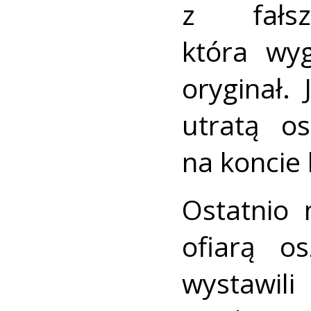
z fałsz
która wyg
oryginał.
utratą os
na koncie
Ostatnio 
ofiarą o
wystawi