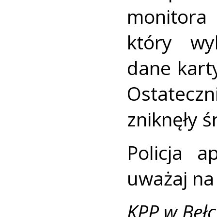
monitora
który wyk
dane karty
Ostatecz
zniknęły ś
Policja a
uważaj na
KPP w Beł