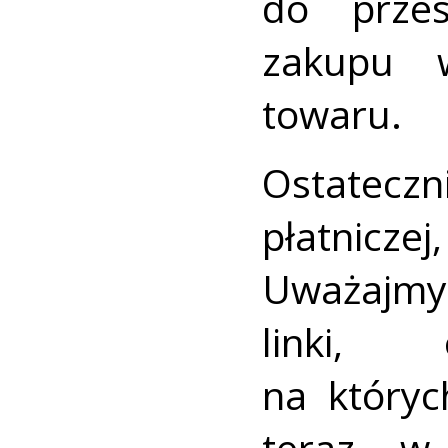
do przes
zakupu 
towaru.
Ostatecz
płatnicze
Uważajmy
linki,
na któryc
teraz w 