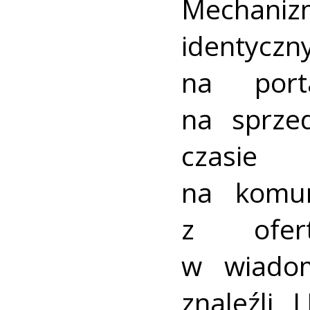
Mechaniz
identyc
na port
na sprze
czasie
na komun
z ofer
w wiadom
znaleźli 