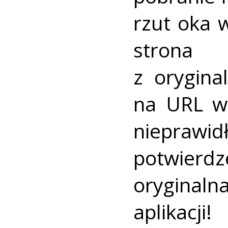
rzut oka 
strona
z orygina
na URL w
nieprawid
potwierd
oryginal
aplikacji