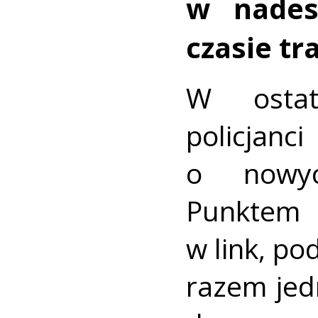
w nades
czasie tr
W ostat
policja
o nowyc
Punktem 
w link, p
razem jed