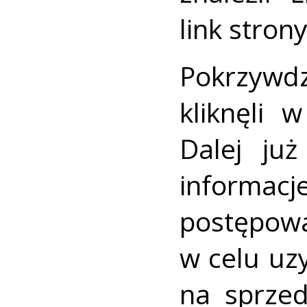
link stron
Pokrzywd
kliknęli 
Dalej już
informacj
postępo
w celu uz
na sprzed