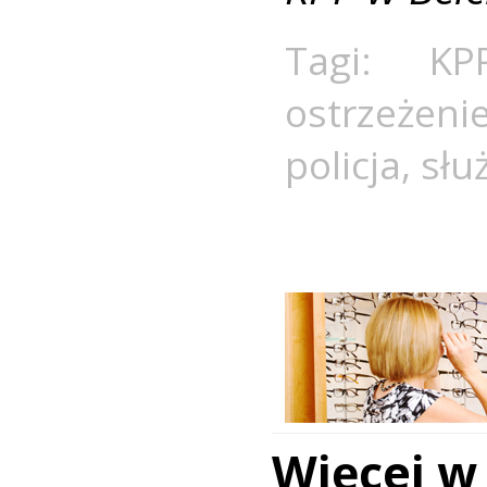
Tagi:
KP
ostrzeżeni
policja
,
słu
Więcej w