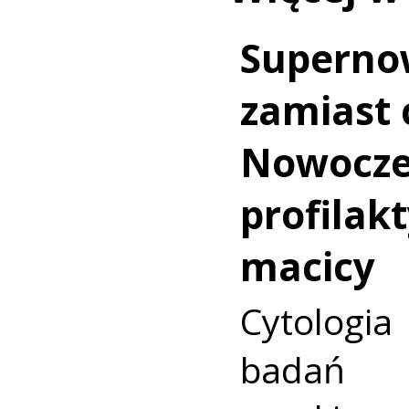
Superno
zamiast c
Nowocz
profilakt
macicy
Cytologia
badań p