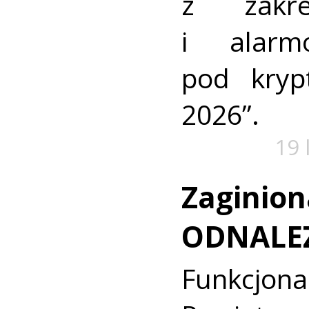
z zakre
i alarm
pod kry
2026”.
19 
Zaginion
ODNALE
Funkcjon