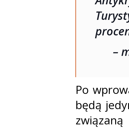
Antyk
Turyst
procen
– 
Po wprowa
będą jedy
związaną 