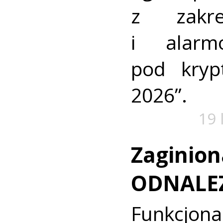
z zakre
i alarm
pod kry
2026”.
19 
Zaginion
ODNALE
Funkcjon