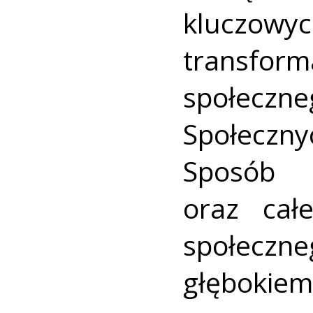
kluczow
transform
społeczne
Społeczny
Sposób 
oraz cał
społeczn
głębokiem