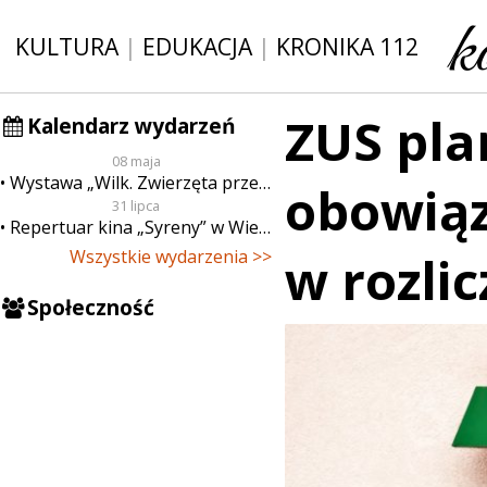
KULTURA
|
EDUKACJA
|
KRONIKA 112
ZUS pla
Kalendarz wydarzeń
08 maja
Wystawa „Wilk. Zwierzęta przeklęte”
obowią
31 lipca
Repertuar kina „Syreny” w Wieluniu w dn. od 31 lipca do 6 sierpnia
Wszystkie wydarzenia >>
w rozli
Społeczność