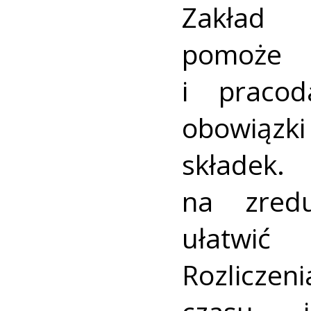
Zakład 
pomoż
i praco
obowiązk
składek
na zredu
ułatwić
Rozlicze