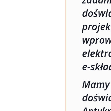
dośw
pro
wprow
elektr
e-skła
Mam
doś