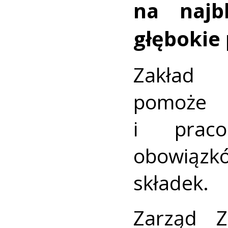
na najbl
głębokie 
Zakład 
pomoż
i prac
obowiązkó
składek.
Zarząd Z