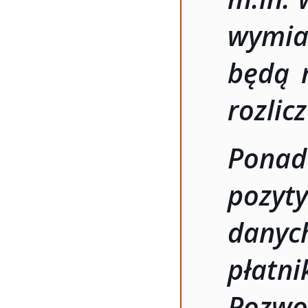
wymia
będą 
rozlic
Ponad
pozyt
danyc
płatni
Pozwo