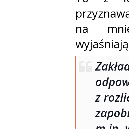
przyzna
na mnie
wyjaśniają
Zakł
odpo
z rozl
zap
m.in. 