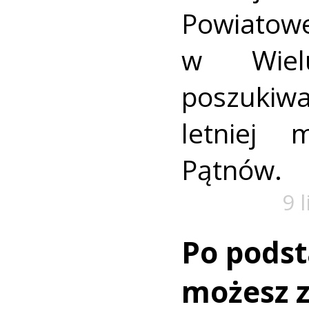
Powiat
w Wielu
poszukiwa
letniej 
Pątnów.
9 
Po pods
możesz z