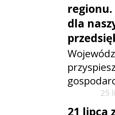
regionu.
dla nasz
przedsię
Wojewó
przyspi
gospodarc
25 
21 lipca