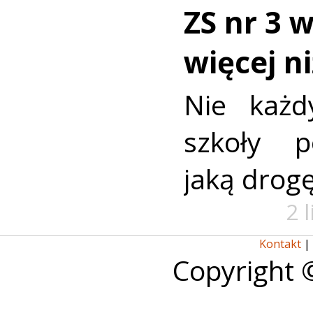
ZS nr 3 
więcej n
Nie każd
szkoły p
jaką drog
2 
Kontakt
|
Copyright