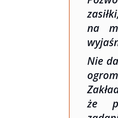
zasiłk
na mn
wyjaśn
Nie da
ogro
Zakła
że p
zad