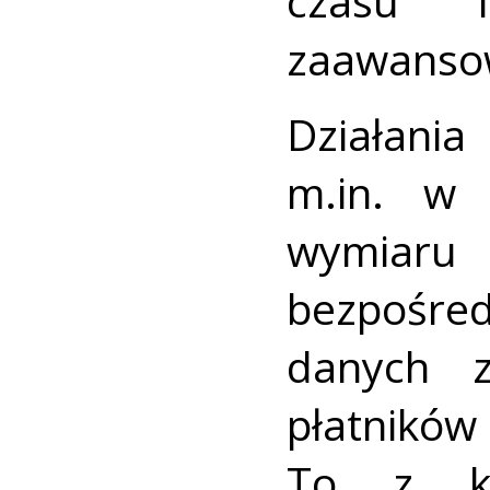
czasu 
zaawansow
Działan
m.in. w 
wymiaru 
bezpośre
danych 
płatnikó
To z ko