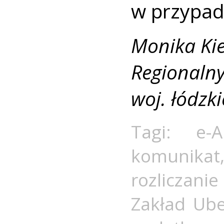
w przypad
Monika Kie
Regionalny
woj. łódzk
Tagi:
e-A
komunikat
rozliczani
Zakład Ube