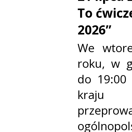
To ćwic
2026”
We wtore
roku, w 
do 19:00 
kraj
przeprow
ogólnopo