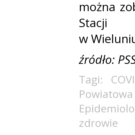
można zob
Stacji S
w Wieluni
źródło: PS
Tagi:
COVI
Powiat
Epidemiolo
zdrowie