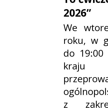
2026”
We wtore
roku, w 
do 19:00 
kraj
przeprow
ogólnopo
z zakre