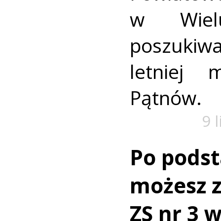
w Wielu
poszukiwa
letniej 
Pątnów.
9 
Po pods
możesz z
ZS nr 3 