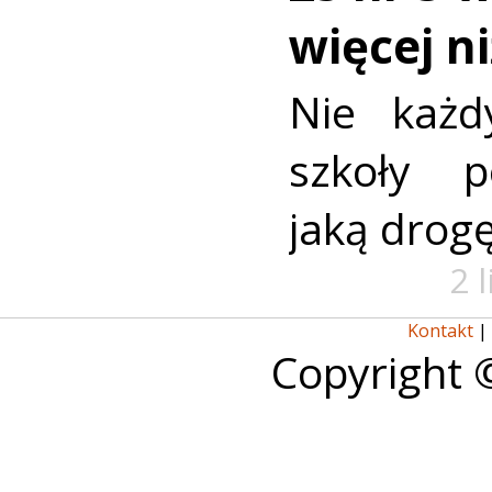
więcej n
Nie każd
szkoły p
jaką drog
2 
Kontakt
|
Copyright