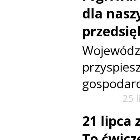
dla nasz
przedsię
Wojewó
przyspi
gospodarc
25 
21 lipca
To ćwic