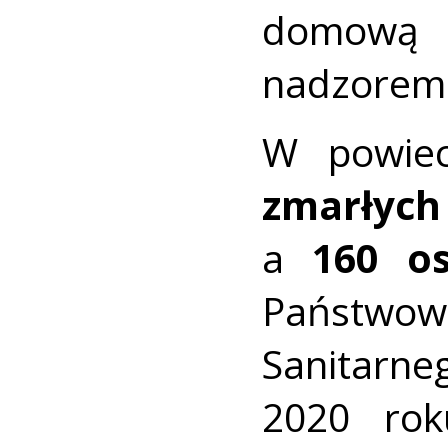
domową
nadzorem 
W powiec
zmarłych
a
160 o
Państwow
Sanitarne
2020 rok