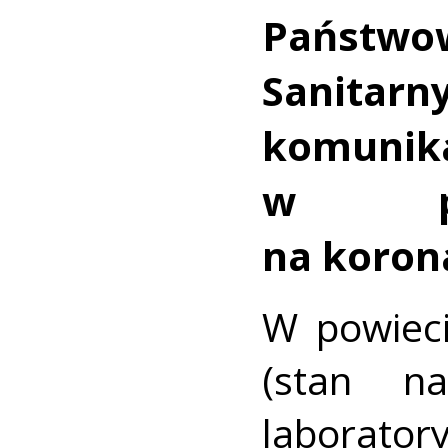
Państwo
Sanita
komunik
w pow
na koron
W powieci
(stan na
laborat