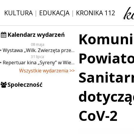
KULTURA
|
EDUKACJA
|
KRONIKA 112
Komuni
Kalendarz wydarzeń
08 maja
Wystawa „Wilk. Zwierzęta przeklęte”
Powiat
31 lipca
Repertuar kina „Syreny” w Wieluniu w dn. od 31 lipca do 6 sierpnia
Wszystkie wydarzenia >>
Sanitar
Społeczność
dotyczą
CoV-2