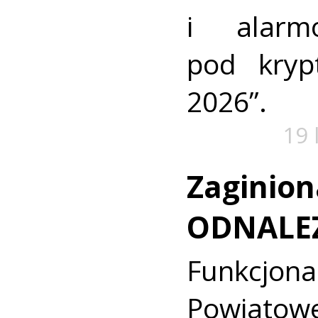
i alarm
pod kry
2026”.
19 
Zaginion
ODNALE
Funkcjon
Powiat