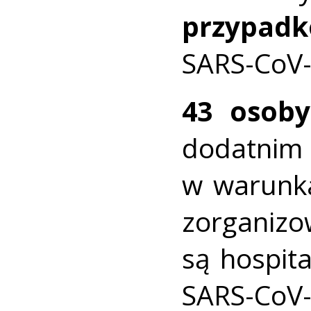
przypad
SARS-CoV-
43 osoby
dodatni
w warunk
zorganiz
są hospit
SARS-CoV