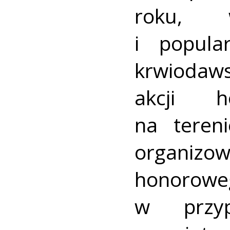
roku, 
i popula
krwiodaw
akcji h
na teren
organiz
honor
w przyp