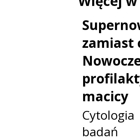
Więcej w
Superno
zamiast c
Nowocz
profilakt
macicy
Cytologia
badań p