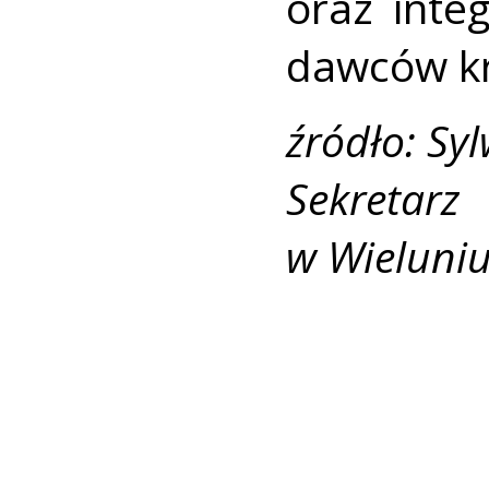
oraz inte
dawców kr
źródło: Sy
Sekreta
w Wieluni