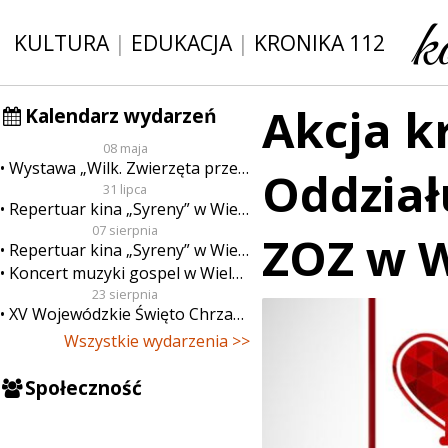
KULTURA
|
EDUKACJA
|
KRONIKA 112
Akcja k
Kalendarz wydarzeń
08 maja
Wystawa „Wilk. Zwierzęta przeklęte”
Oddział
31 lipca
Repertuar kina „Syreny” w Wieluniu w dn. od 31 lipca do 6 sierpnia
07 sierpnia
ZOZ w W
Repertuar kina „Syreny” w Wieluniu w dn. od 7 do 13 sierpnia
Koncert muzyki gospel w Wieluniu
23 sierpnia
XV Wojewódzkie Święto Chrzanu
Wszystkie wydarzenia >>
Społeczność