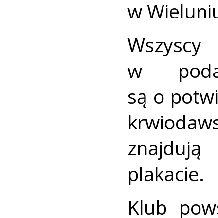
w Wieluni
Wszyscy
w poda
są o potwi
krwioda
znajduj
plakacie.
Klub pow