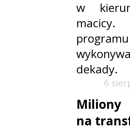
w kieru
macic
progra
wykonywa
dekady.
6 sier
Miliony
na trans