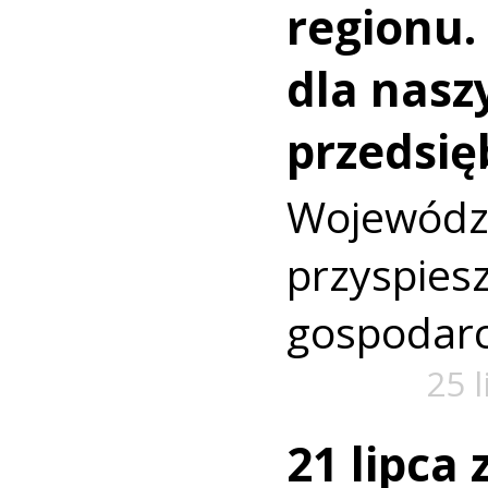
regionu.
dla nasz
przedsię
Wojewó
przyspi
gospodarc
25 
21 lipca