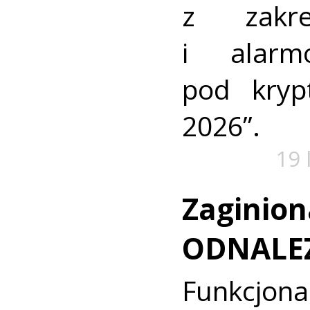
z zakre
i alarm
pod kry
2026”.
19 
Zaginion
ODNALE
Funkcjon