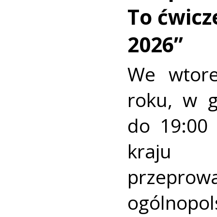
To ćwic
2026”
We wtore
roku, w 
do 19:00 
kraj
przeprow
ogólnopo