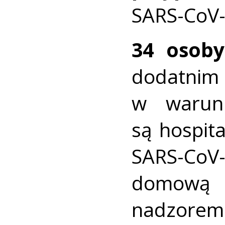
SARS-CoV-
34 osoby
dodatni
w warun
są hospit
SARS-CoV
domową
nadzorem 