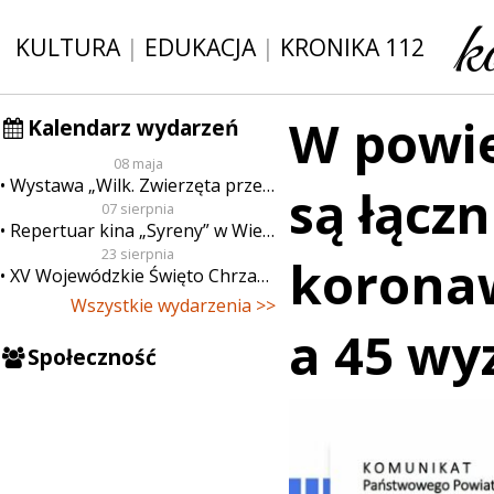
KULTURA
|
EDUKACJA
|
KRONIKA 112
W powie
Kalendarz wydarzeń
08 maja
Wystawa „Wilk. Zwierzęta przeklęte”
są łącz
07 sierpnia
Repertuar kina „Syreny” w Wieluniu w dn. od 7 do 13 sierpnia
23 sierpnia
korona
XV Wojewódzkie Święto Chrzanu
Wszystkie wydarzenia >>
a 45 wy
Społeczność