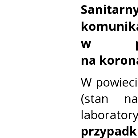
Sanita
komunik
w pow
na koron
W powieci
(stan na
laborat
przypadk