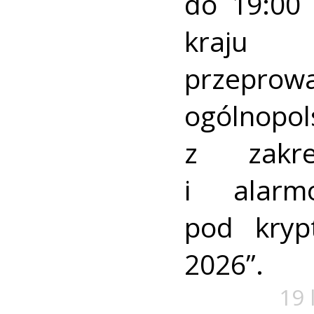
do 19:00 
kraj
przeprow
ogólnopo
z zakre
i alarm
pod kry
2026”.
19 