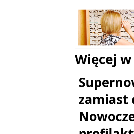
Więcej w
Superno
zamiast c
Nowocz
profilakt