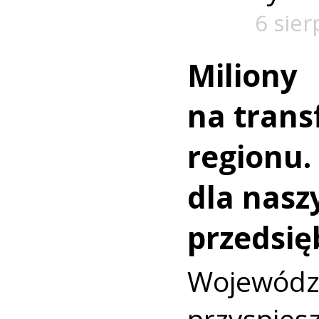
6 sier
Miliony
na trans
regionu.
dla nasz
przedsię
Wojewó
przyspi