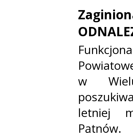
Zaginion
ODNALE
Funkcjon
Powiat
w Wielu
poszukiwa
letniej 
Pątnów.