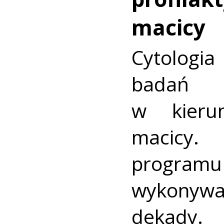
macicy
Cytologia
badań p
w kieru
macic
progra
wykonywa
dekady.