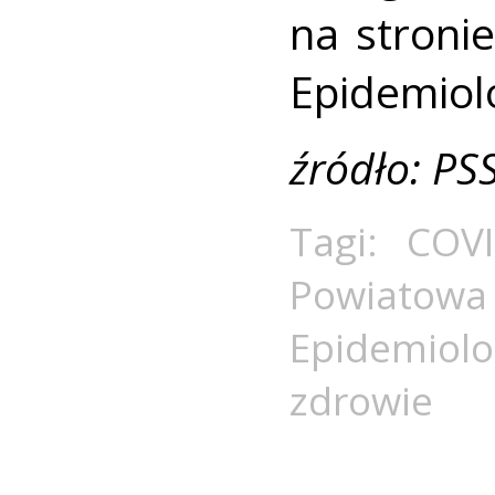
na stroni
Epidemiol
źródło: PS
Tagi:
COVI
Powiat
Epidemiolo
zdrowie