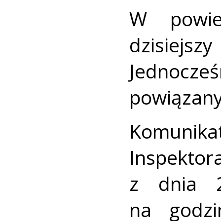
W powie
dzisiej
Jednocze
powiązany
Komunika
Inspekto
z dnia 
na godzi