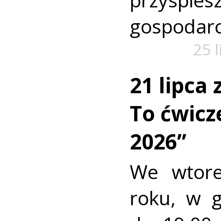
gospodarc
25 
21 lipca
To ćwic
2026”
We wtore
roku, w 