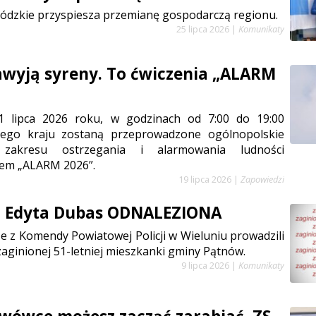
ódzkie przyspiesza przemianę gospodarczą regionu.
25 lipca 2026
|
Komunikaty
zawyją syreny. To ćwiczenia „ALARM
1 lipca 2026 roku, w godzinach od 7:00 do 19:00
łego kraju zostaną przeprowadzone ogólnopolskie
 zakresu ostrzegania i alarmowania ludności
em „ALARM 2026”.
19 lipca 2026
|
Zapowiedzi
a Edyta Dubas ODNALEZIONA
e z Komendy Powiatowej Policji w Wieluniu prowadzili
aginionej 51-letniej mieszkanki gminy Pątnów.
9 lipca 2026
|
Komunikaty