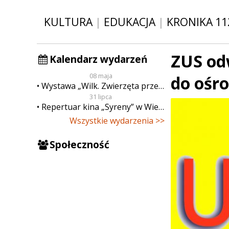
KULTURA
|
EDUKACJA
|
KRONIKA 11
ZUS od
Kalendarz wydarzeń
08 maja
do ośr
Wystawa „Wilk. Zwierzęta przeklęte”
31 lipca
Repertuar kina „Syreny” w Wieluniu w dn. od 31 lipca do 6 sierpnia
Wszystkie wydarzenia >>
Społeczność