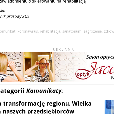
zawiadomieniu o skierowaniu na rehabilitację.
ska
znik prasowy ZUS
omunikat
,
koronawirus
,
rehabilitacja
,
sanatorium
,
zagrożenie
,
zdrow
REKLAMA
kategorii
Komunikaty
:
a transformację regionu. Wielka
a naszych przedsiębiorców