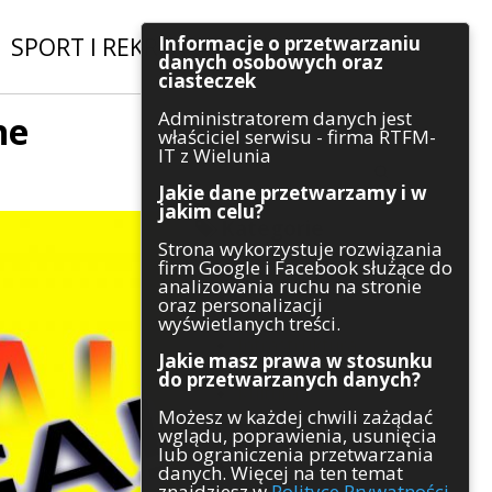
Informacje o przetwarzaniu
SPORT I REKREACJA
|
INWESTYCJE
danych osobowych oraz
ciasteczek
Administratorem danych jest
ne
Szukaj
właściciel serwisu - firma RTFM-
IT z Wielunia
Jakie dane przetwarzamy i w
jakim celu?
Kategorie
Strona wykorzystuje rozwiązania
firm Google i Facebook służące do
Architektura
analizowania ruchu na stronie
Gospodarka
oraz personalizacji
Handel
wyświetlanych treści.
Infrastruktura
Jakie masz prawa w stosunku
Komunikaty
do przetwarzanych danych?
Kultura
Możesz w każdej chwili zażądać
Polityka
wglądu, poprawienia, usunięcia
Pozostałe
lub ograniczenia przetwarzania
Psychologia
danych. Więcej na ten temat
Rolnictwo
znajdziesz w
Polityce Prywatności