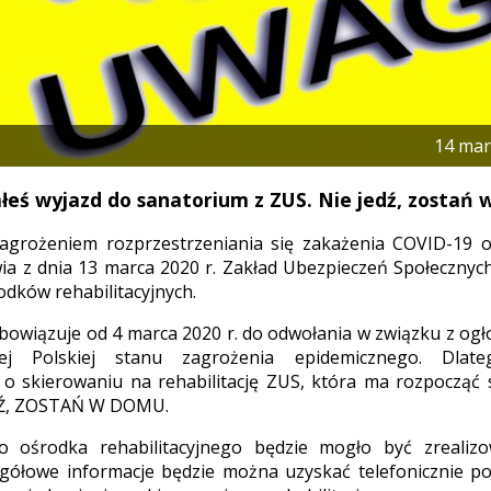
14 mar
ałeś wyjazd do sanatorium z ZUS. Nie jedź, zostań
agrożeniem rozprzestrzeniania się zakażenia COVID-19 
ia z dnia 13 marca 2020 r. Zakład Ubezpieczeń Społeczny
odków rehabilitacyjnych.
owiązuje od 4 marca 2020 r. do odwołania w związku z og
itej Polskiej stanu zagrożenia epidemicznego. Dlate
 o skierowaniu na rehabilitację ZUS, która ma rozpocząć
DŹ, ZOSTAŃ W DOMU.
o ośrodka rehabilitacyjnego będzie mogło być zrealiz
zegółowe informacje będzie można uzyskać telefonicznie 