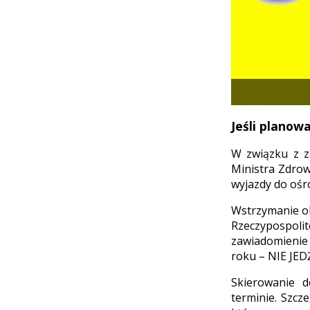
Jeśli planow
W związku z z
Ministra Zdrow
wyjazdy do ośr
Wstrzymanie ob
Rzeczypospol
zawiadomienie
roku – NIE JE
Skierowanie d
terminie. Szc