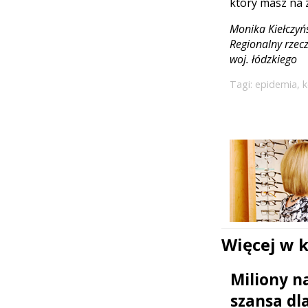
który masz na 
Monika Kiełczyń
Regionalny rzec
woj. łódzkiego
Tagi:
epidemia
,
k
Więcej w 
Miliony n
szansa dl