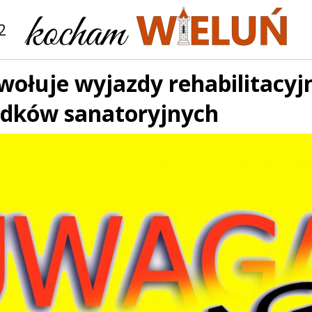
2
wołuje wyjazdy rehabilitacyj
odków sanatoryjnych