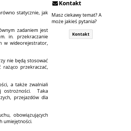
Kontakt
równo statycznie, jak
Masz ciekawy temat? A
może jakieś pytania?
łównym zadaniem jest
Kontakt
. in. przekraczanie
 w wideorejestrator,
rzy nie będą stosować
ć rażąco przekraczać,
ci, a także zwalniali
j ostrożności. Taka
zych, przejazdów dla
chu, obowiązujących
h umiejętności.