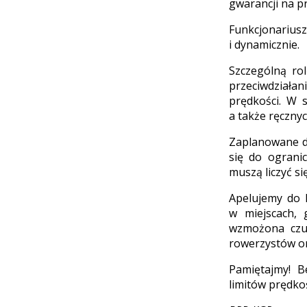
gwarancji na p
Funkcjonariusz
i dynamicznie.
Szczególną ro
przeciwdziała
prędkości. W 
a także ręcznyc
Zaplanowane dz
się do ogranic
muszą liczyć s
Apelujemy do k
w miejscach, 
wzmożona czuj
rowerzystów o
Pamiętajmy! B
limitów prędko