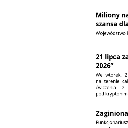
Miliony n
szansa dl
Województwo ł
21 lipca 
2026”
We wtorek, 2
na terenie ca
ćwiczenia z
pod kryptonim
Zaginion
Funkcjonariusz