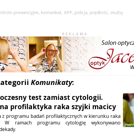
ontrolo-prewencyjne
,
komunikat
,
KPP
,
policja
,
prędkość
,
służby
REKLAMA
kategorii
Komunikaty
:
czesny test zamiast cytologii.
a profilaktyka raka szyjki macicy
a z programu badań profilaktycznych w kierunku raka
cy. W ramach programu cytologię wykonywano
dekady.