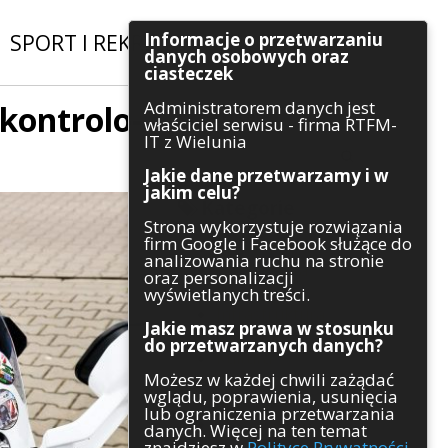
Informacje o przetwarzaniu
SPORT I REKREACJA
|
INWESTYCJE
danych osobowych oraz
ciasteczek
Administratorem danych jest
 kontrolo-
Szukaj
właściciel serwisu - firma RTFM-
IT z Wielunia
Jakie dane przetwarzamy i w
jakim celu?
Kategorie
Strona wykorzystuje rozwiązania
firm Google i Facebook służące do
Architektura
analizowania ruchu na stronie
Gospodarka
oraz personalizacji
Handel
wyświetlanych treści.
Infrastruktura
Jakie masz prawa w stosunku
Komunikaty
do przetwarzanych danych?
Kultura
Możesz w każdej chwili zażądać
Polityka
wglądu, poprawienia, usunięcia
Pozostałe
lub ograniczenia przetwarzania
Psychologia
danych. Więcej na ten temat
Rolnictwo
znajdziesz w
Polityce Prywatności