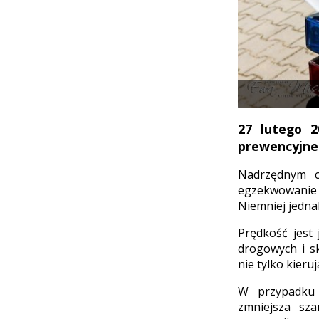
27 lutego 2
prewencyjne 
Nadrzędnym c
egzekwowanie 
Niemniej jedna
Prędkość jest
drogowych i s
nie tylko kieru
W przypadku p
zmniejsza sza