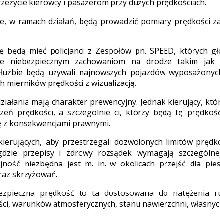
rzeżycie kierowcy i pasażerom przy dużych prędkościach.
e, w ramach działań, będą prowadzić pomiary prędkości za
lę będą mieć policjanci z Zespołów pn. SPEED, których g
nie niebezpiecznym zachowaniom na drodze takim jak m
służbie będą używali najnowszych pojazdów wyposażonych
h mierników prędkości z wizualizacją.
iałania mają charakter prewencyjny. Jednak kierujący, któ
zeń prędkości, a szczególnie ci, którzy będą tę prędkoś
ię z konsekwencjami prawnymi.
ierujących, aby przestrzegali dozwolonych limitów prędkoś
gdzie przepisy i zdrowy rozsądek wymagają szczególne
ność niezbędna jest m. in. w okolicach przejść dla pies
raz skrzyżowań.
ezpieczna prędkość to ta dostosowana do natężenia ru
ści, warunków atmosferycznych, stanu nawierzchni, własnyc