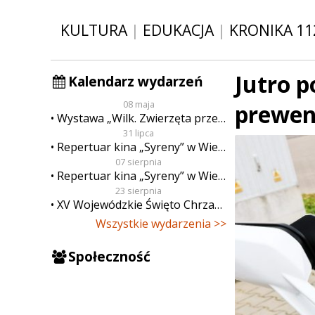
KULTURA
|
EDUKACJA
|
KRONIKA 11
Jutro p
Kalendarz wydarzeń
08 maja
prewen
Wystawa „Wilk. Zwierzęta przeklęte”
31 lipca
Repertuar kina „Syreny” w Wieluniu w dn. od 31 lipca do 6 sierpnia
07 sierpnia
Repertuar kina „Syreny” w Wieluniu w dn. od 7 do 13 sierpnia
23 sierpnia
XV Wojewódzkie Święto Chrzanu
Wszystkie wydarzenia >>
Społeczność