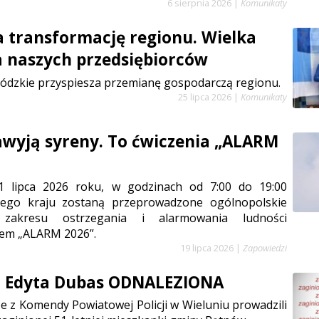
6 sierpnia 2026
|
Komunikaty
a transformację regionu. Wielka
a naszych przedsiębiorców
ódzkie przyspiesza przemianę gospodarczą regionu.
25 lipca 2026
|
Komunikaty
zawyją syreny. To ćwiczenia „ALARM
1 lipca 2026 roku, w godzinach od 7:00 do 19:00
łego kraju zostaną przeprowadzone ogólnopolskie
 zakresu ostrzegania i alarmowania ludności
em „ALARM 2026”.
19 lipca 2026
|
Zapowiedzi
a Edyta Dubas ODNALEZIONA
e z Komendy Powiatowej Policji w Wieluniu prowadzili