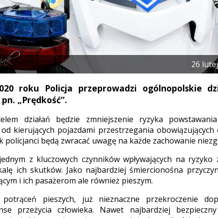
26 lut
020 roku Policja przeprowadzi ogólnopolskie dzi
pn. „Prędkość”.
elem działań będzie zmniejszenie ryzyka powstawan
od kierujących pojazdami przestrzegania obowiązujących 
k policjanci będą zwracać uwagę na każde zachowanie niez
 jednym z kluczowych czynników wpływających na ryzyko 
kalę ich skutków. Jako najbardziej śmiercionośna przycz
jącym i ich pasażerom ale również pieszym.
otrąceń pieszych, już nieznaczne przekroczenie dopu
nse przeżycia człowieka. Nawet najbardziej bezpieczn