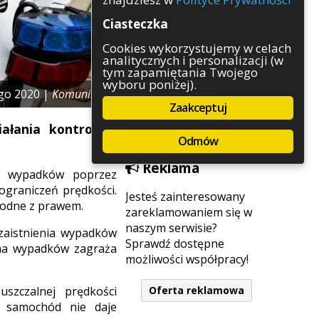
Rozrywka
Ciasteczka
Służby
Sport
Cookies wykorzystujemy w celach
analitycznych i personalizacji (w
Środowisko
tym zapamiętania Twojego
Szkolnictwo
wyboru poniżej).
Wydarzenia
ego 2020 |
Komunikaty
Zaakceptuj
Zapowiedzi
Zdrowie
ałania kontrolno-
Odmów
Reklama
ia wypadków poprzez
ograniczeń prędkości.
Jesteś zainteresowany
godne z prawem.
zareklamowaniem się w
naszym serwisie?
zaistnienia wypadków
Sprawdź dostępne
yna wypadków zagraża
możliwości współpracy!
Oferta reklamowa
szczalnej prędkości
y samochód nie daje