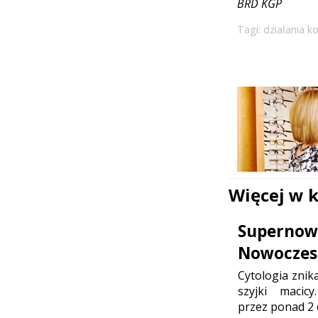
BRD KGP
Tagi:
działania k
Więcej w 
Supernowo
Nowoczesn
Cytologia znik
szyjki maci
przez ponad 2 