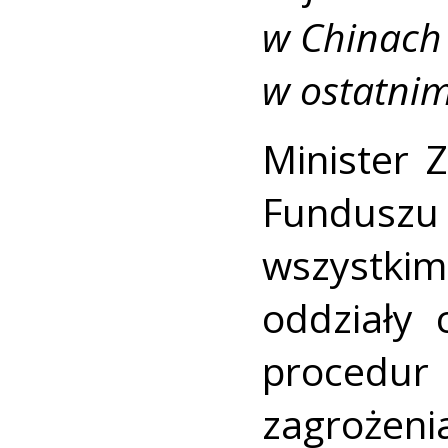
w Chinach 
w ostatnim
Minister 
Funduszu
wszystk
oddziały
procedur
zagrożeni