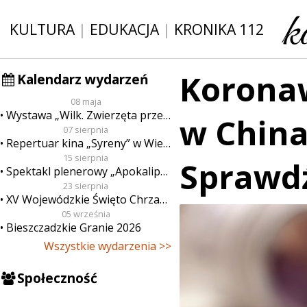
KULTURA
|
EDUKACJA
|
KRONIKA 112
Koronaw
Kalendarz wydarzeń
08 maja
Wystawa „Wilk. Zwierzęta przeklęte”
w Chinac
07 sierpnia
Repertuar kina „Syreny” w Wieluniu w dn. od 7 do 13 sierpnia
15 sierpnia
Sprawdź
Spektakl plenerowy „Apokalipsa”
23 sierpnia
XV Wojewódzkie Święto Chrzanu
05 września
Bieszczadzkie Granie 2026
Wszystkie wydarzenia >>
Społeczność