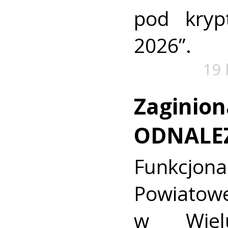
pod kry
2026”.
19 
Zaginion
ODNALE
Funkcjon
Powiat
w Wielu