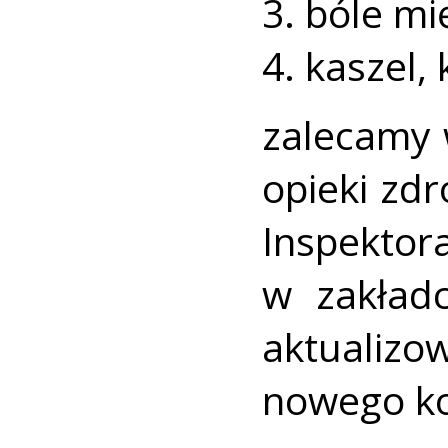
3. bóle mi
4. kaszel,
zalecamy 
opieki zd
Inspekt
w zakład
aktualizo
nowego ko