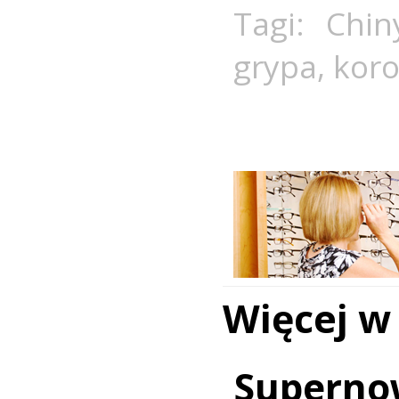
Tagi:
Chin
grypa
,
kor
Więcej w
Superno