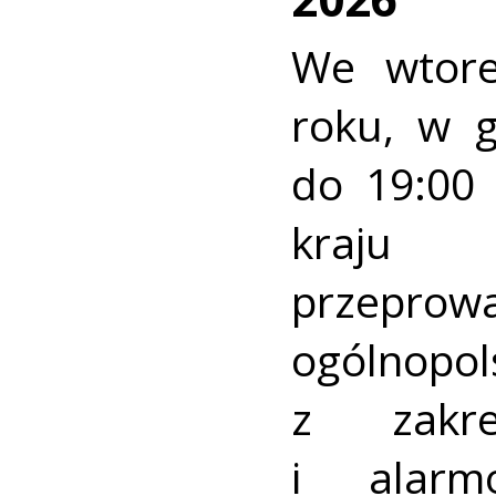
We wtore
roku, w 
do 19:00 
kraj
przeprow
ogólnopo
z zakre
i alarm