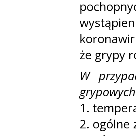
pochopny
wystąpi
koronawi
że grypy 
W przypa
grypowych 
1. temper
2. ogólne