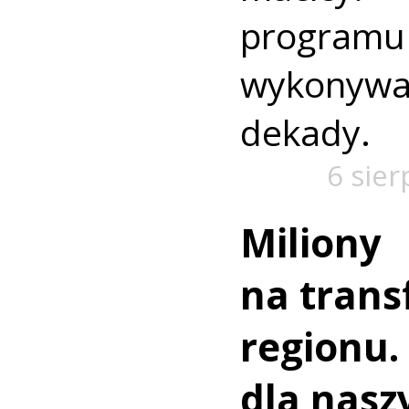
progra
wykonywa
dekady.
6 sier
Miliony
na trans
regionu.
dla nasz