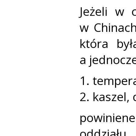
Jeżeli w 
w Chinach
która by
a jednocz
1. temper
2. kaszel,
powiniene
oddzia