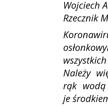
Wojciech A
Rzecznik M
Koronawi
osłonkow
wszystkic
Należy wi
rąk wodą
je środkie