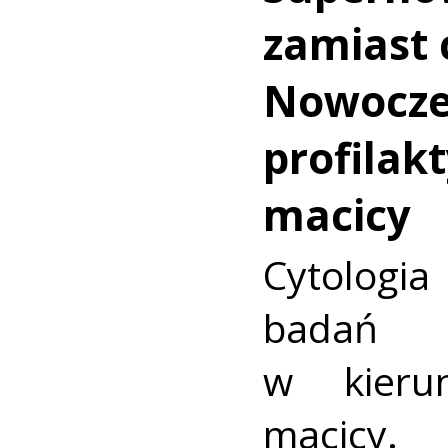
zamiast c
Nowocz
profilakt
macicy
Cytologia
badań p
w kieru
macic