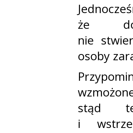
Jednoc
że do
nie stwie
osoby zar
Przypo
wzmożone
stąd t
i wstrz