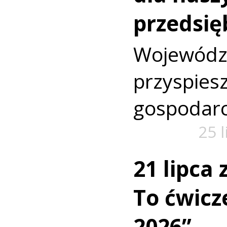
przedsię
Wojewó
przyspi
gospodarc
25 
21 lipca
To ćwic
2026”