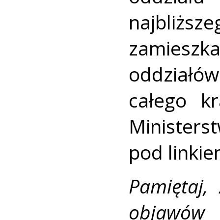
najbliż
zamiesz
oddziałów
całego kr
Minister
pod linki
Pamiętaj,
objawów