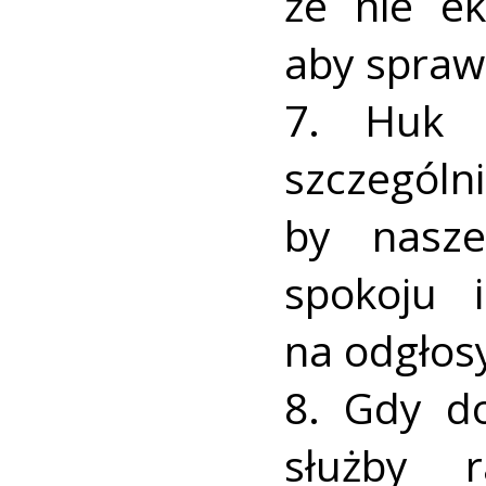
że nie e
aby sprawd
7. Huk p
szczegó
by nasze
spokoju 
na odgłos
8. Gdy d
służby r