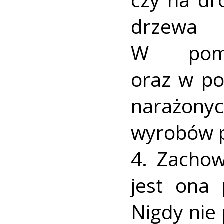
drzewa 
W pomie
oraz w po
narażonyc
wyrobów p
4. Zachow
jest ona 
Nigdy nie