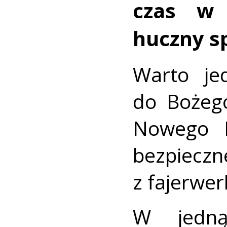
czas w 
huczny s
Warto je
do Bożeg
Nowego 
bezpiec
z fajerwer
W jedną