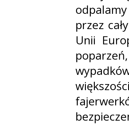
odpalam
przez cał
Unii Euro
poparzeń
wypadków
większośc
fajerwerk
bezpiecze