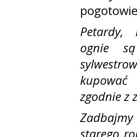
pogotowie
Petardy, 
ognie są
sylwestr
kupować 
zgodnie z
Zadbajmy
starego r