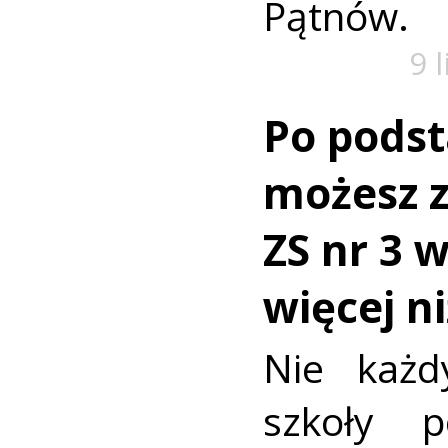
Pątnów.
9 
Po pods
możesz z
ZS nr 3 
więcej n
Nie każd
szkoły p