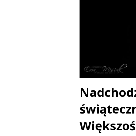
Nadchodz
świątecz
Większoś