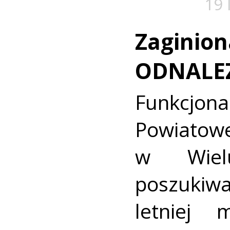
19 
Zaginion
ODNALE
Funkcjon
Powiat
w Wielu
poszukiwa
letniej 