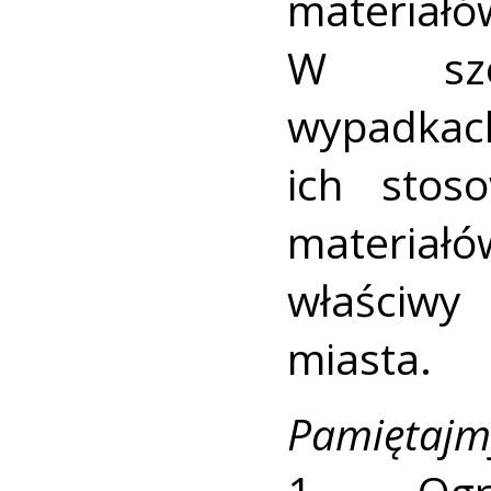
materia
W szcz
wypadkach
ich stos
materiał
właściwy
miasta.
Pamiętajm