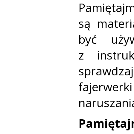
Pamięt
są mater
być uży
z instru
sprawdzaj
fajerwerk
naruszani
Pamięta