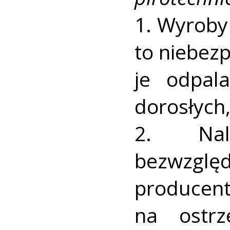
1. Wyroby 
to niebez
je odpal
dorosłych
2. Nale
bezwzglę
produc
na ostrz