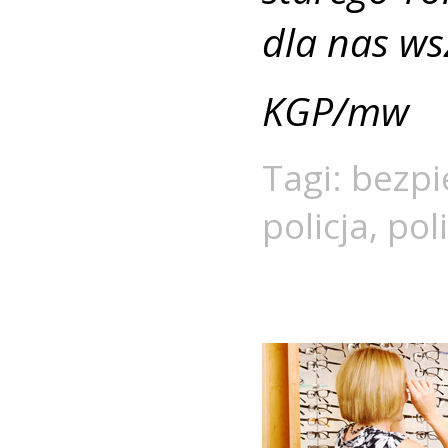
dla nas ws
KGP/mw
Tagi:
bezpi
policja
,
pol