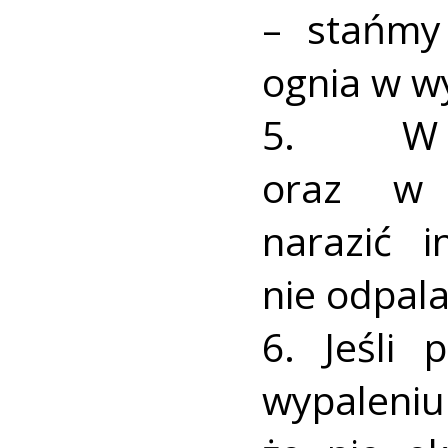
– stańmy
ognia w wy
5. W 
oraz w 
narazić 
nie odpal
6. Jeśli 
wypale