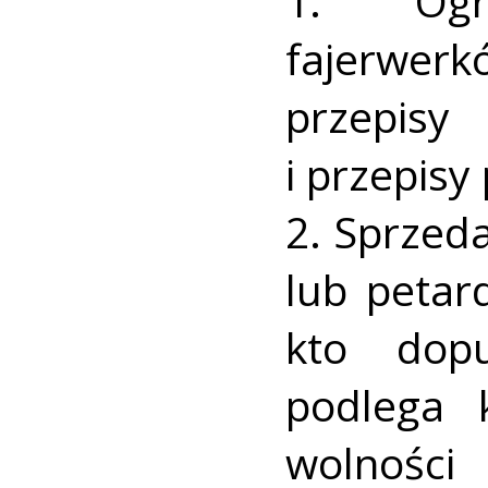
1. Ogr
fajerwe
przepis
i przepis
2. Sprzed
lub petar
kto dopu
podlega 
wolności