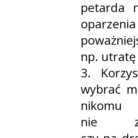
petarda 
oparzeni
poważni
np. utratę
3. Korzy
wybrać mi
nikomu
nie zn
czy na dr