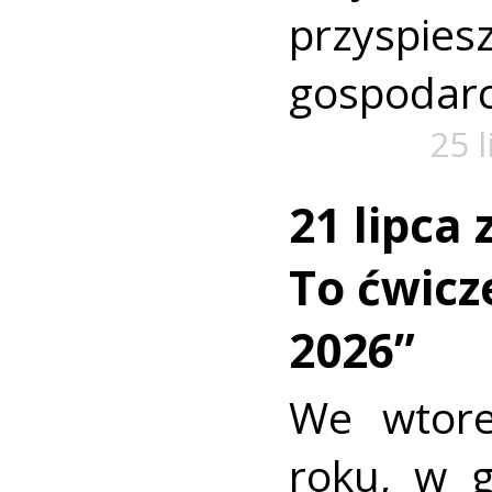
przyspi
gospodarc
25 
21 lipca
To ćwic
2026”
We wtore
roku, w 