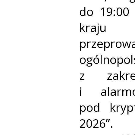
do 19:00 
kraj
przeprow
ogólnopo
z zakre
i alarm
pod kry
2026”.