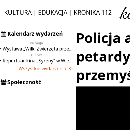
KULTURA
|
EDUKACJA
|
KRONIKA 112
Policja
Kalendarz wydarzeń
08 maja
Wystawa „Wilk. Zwierzęta przeklęte”
petardy
31 lipca
Repertuar kina „Syreny” w Wieluniu w dn. od 31 lipca do 6 sierpnia
Wszystkie wydarzenia >>
przemy
Społeczność