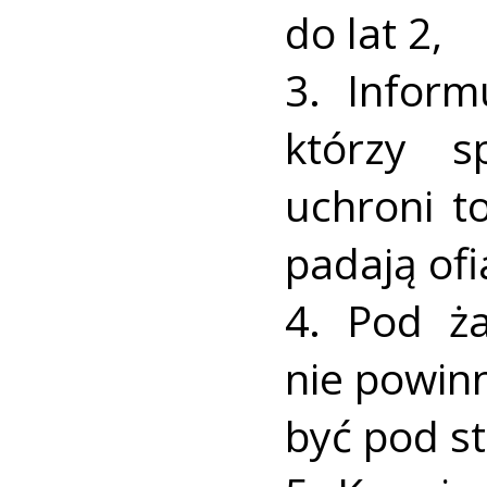
do lat 2,
3. Inform
którzy s
uchroni t
padają of
4. Pod ż
nie powin
być pod st