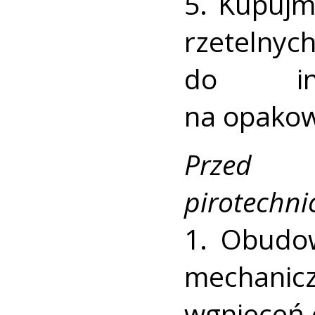
5. Kupujm
rzetelnyc
do inst
na opakow
Przed 
pirotechni
1. Obudo
mechanic
wgnieceń 