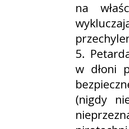
na właś
wyklucz
przechylen
5. Petard
w dłoni 
bezpieczn
(nigdy n
nieprzez