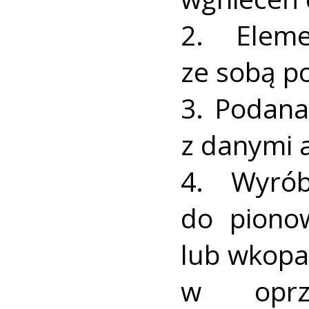
2. Elem
ze sobą po
3. Podana
z danymi 
4. Wyrób
do piono
lub wkopa
w oprzy