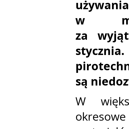
używania
w miej
za wyją
styczni
pirotech
są niedo
W więks
okresowe