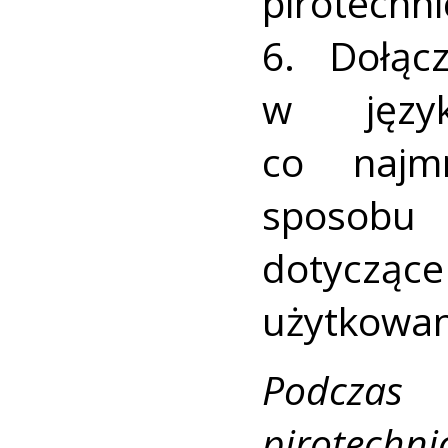
pirotechni
6. Dołącz
w język
co najmn
sposobu 
dotycząc
użytkowan
Podcza
pirotechni