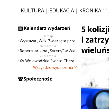
KULTURA
|
EDUKACJA
|
KRONIKA 11
5 koliz
Kalendarz wydarzeń
08 maja
i zatrz
Wystawa „Wilk. Zwierzęta przeklęte”
07 sierpnia
wieluń
Repertuar kina „Syreny” w Wieluniu w dn. od 7 do 13 sierpnia
23 sierpnia
XV Wojewódzkie Święto Chrzanu
Wszystkie wydarzenia >>
Społeczność