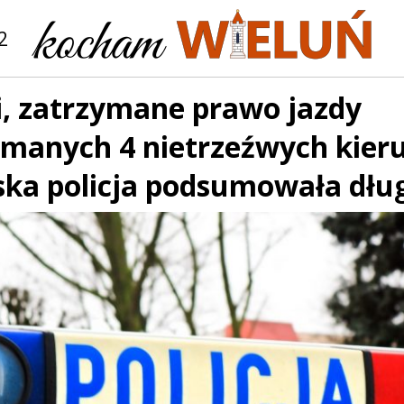
2
ji, zatrzymane prawo jazdy
ymanych 4 nietrzeźwych kieru
ska policja podsumowała dłu