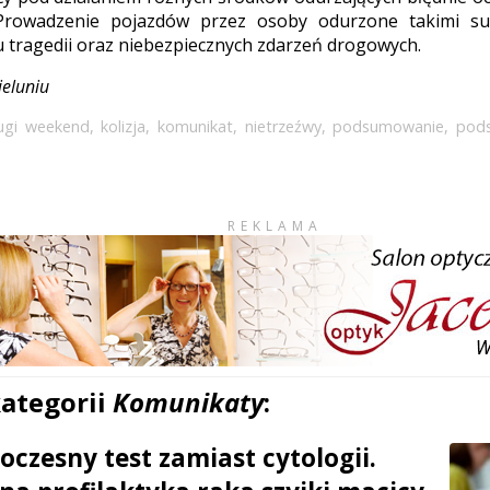
 Prowadzenie pojazdów przez osoby odurzone takimi su
u tragedii oraz niebezpiecznych zdarzeń drogowych.
ieluniu
ugi weekend
,
kolizja
,
komunikat
,
nietrzeźwy
,
podsumowanie
,
pods
REKLAMA
kategorii
Komunikaty
:
czesny test zamiast cytologii.