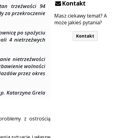
Kontakt
tan trzeźwości 94
dy za przekroczenie
Masz ciekawy temat? A
może jakieś pytania?
rownicę po spożyciu
Kontakt
ali 4 nietrzeźwych
nie nietrzeźwości
zbawienie wolności
jazdów przez okres
sp. Katarzyna Grela
problemy z ostrością
nia sytuację i własne