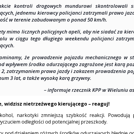
akcie kontroli drogowych mundurowi skontrolowali s
jących, jednemu kierowcy policjanci zatrzymali prawo jaz
ość w terenie zabudowanym o ponad 50 km/h.
ety mimo licznych policyjnych apeli, aby nie siadać za kie
olu w ciągu tego długiego weekendu policjanci zatrzym
jących.
ominamy, że prowadzenie pojazdu mechanicznego w sta
od wpływem środka odurzającego zagrożone jest karą po
t 2, zatrzymaniem prawa jazdy i zakazem prowadzenia po
um 3 lat, a także wysoką karą grzywny.
– informuje rzecznik KPP w Wieluniu a
je, widzisz nietrzeźwego kierującego – reaguj!
lkohol, narkotyki zmniejszą szybkość reakcji. Powodują 
wyczuciem odległości od potencjalnej przeszkody.
y pod działaniem różnych środków odurzających błędnie oce