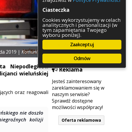
Rozrywka
Ciasteczka
Służby
Sport
Cookies wykorzystujemy w celach
analitycznych i personalizacji (w
Środowisko
tym zapamiętania Twojego
Szkolnictwo
wyboru poniżej).
Wydarzenia
Zaakceptuj
Zapowiedzi
Zdrowie
ada 2019 |
Komunikaty
Odmów
a Niepodległości
Reklama
cjanci wieluńskiej
Jesteś zainteresowany
zareklamowaniem się w
jących oraz reagowali
naszym serwisie?
Sprawdź dostępne
możliwości współpracy!
ńskiego nie doszło
egroźnych kolizji
Oferta reklamowa