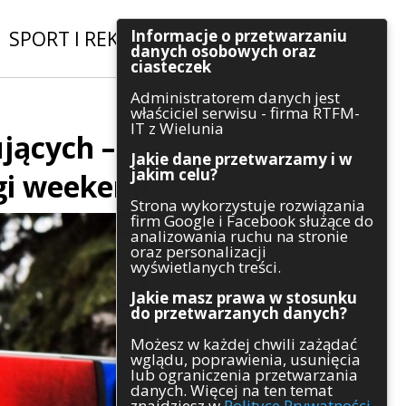
Informacje o przetwarzaniu
SPORT I REKREACJA
|
INWESTYCJE
danych osobowych oraz
ciasteczek
Administratorem danych jest
Szukaj
właściciel serwisu - firma RTFM-
IT z Wielunia
jących –
Jakie dane przetwarzamy i w
jakim celu?
gi weekend
Kategorie
Strona wykorzystuje rozwiązania
firm Google i Facebook służące do
Architektura
analizowania ruchu na stronie
Gospodarka
oraz personalizacji
Handel
wyświetlanych treści.
Infrastruktura
Jakie masz prawa w stosunku
Komunikaty
do przetwarzanych danych?
Kultura
Możesz w każdej chwili zażądać
Polityka
wglądu, poprawienia, usunięcia
Pozostałe
lub ograniczenia przetwarzania
Psychologia
danych. Więcej na ten temat
Rolnictwo
znajdziesz w
Polityce Prywatności