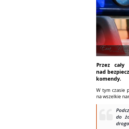
Przez cały
nad bezpiecz
komendy.
W tym czasie p
na wszelkie na
Podcz
do ż
drog