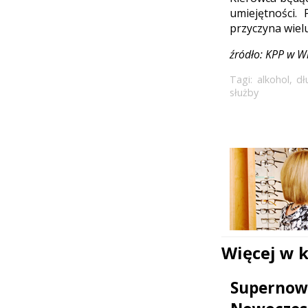
umiejętności.
przyczyna wiel
źródło: KPP w W
Tagi:
alkohol
,
dł
służby
Więcej w 
Supernowo