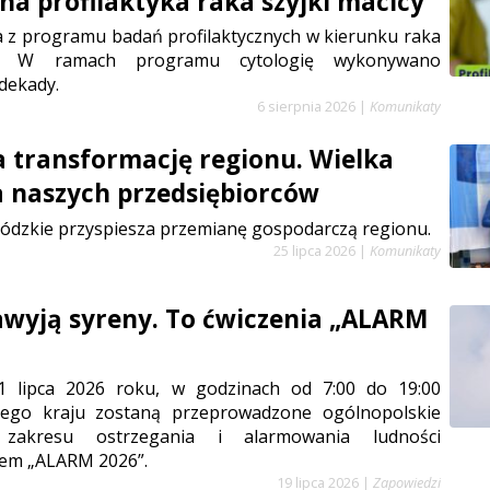
a profilaktyka raka szyjki macicy
a z programu badań profilaktycznych w kierunku raka
cy. W ramach programu cytologię wykonywano
dekady.
6 sierpnia 2026
|
Komunikaty
a transformację regionu. Wielka
a naszych przedsiębiorców
ódzkie przyspiesza przemianę gospodarczą regionu.
25 lipca 2026
|
Komunikaty
zawyją syreny. To ćwiczenia „ALARM
1 lipca 2026 roku, w godzinach od 7:00 do 19:00
łego kraju zostaną przeprowadzone ogólnopolskie
 zakresu ostrzegania i alarmowania ludności
em „ALARM 2026”.
19 lipca 2026
|
Zapowiedzi