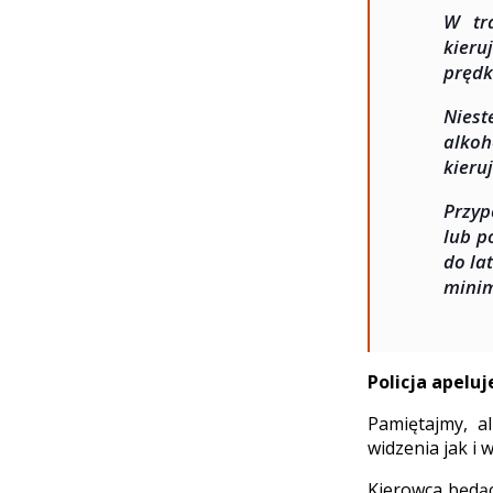
W tr
kieru
prędk
Niest
alkoh
kieru
Przyp
lub p
do la
minim
Policja apelu
Pamiętajmy, a
widzenia jak i 
Kierowca będąc