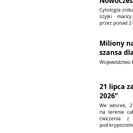
Nowoczesn
Cytologia znik
szyjki maci
przez ponad 2 
Miliony n
szansa dl
Województwo ł
21 lipca 
2026”
We wtorek, 2
na terenie ca
ćwiczenia z
pod kryptonim