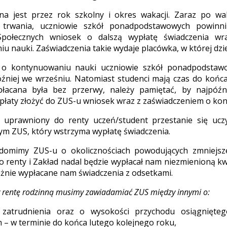
na jest przez rok szkolny i okres wakacji. Zaraz po wak
 trwania, uczniowie szkół ponadpodstawowych powinni
Społecznych wniosek o dalszą wypłatę świadczenia wr
u nauki. Zaświadczenia takie wydaje placówka, w której dzie
 o kontynuowaniu nauki uczniowie szkół ponadpodstawo
źniej we wrześniu. Natomiast studenci mają czas do końca
łacana była bez przerwy, należy pamiętać, by najpóźn
ypłaty złożyć do ZUS-u wniosek wraz z zaświadczeniem o ko
li uprawniony do renty uczeń/student przestanie się ucz
ym ZUS, który wstrzyma wypłatę świadczenia.
iadomimy ZUS-u o okolicznościach powodujących zmniejsze
o renty i Zakład nadal będzie wypłacał nam niezmienioną k
eżnie wypłacane nam świadczenia z odsetkami.
y rentę rodzinną musimy zawiadamiać ZUS między innymi o:
u zatrudnienia oraz o wysokości przychodu osiągnięt
– w terminie do końca lutego kolejnego roku,