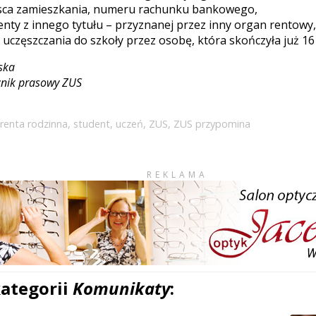
jsca zamieszkania, numeru rachunku bankowego,
enty z innego tytułu – przyznanej przez inny organ rentowy, 
 uczęszczania do szkoły przez osobę, która skończyła już 16 
ska
znik prasowy ZUS
renta rodzinna
,
student
,
uczeń
,
ZUS
,
ZUS przypomina
REKLAMA
kategorii
Komunikaty
: