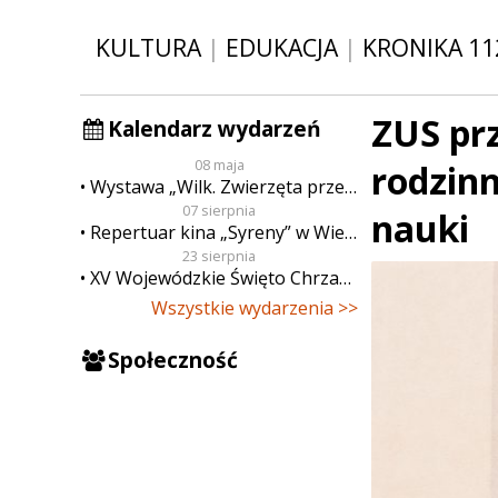
KULTURA
|
EDUKACJA
|
KRONIKA 11
ZUS prz
Kalendarz wydarzeń
08 maja
rodzin
Wystawa „Wilk. Zwierzęta przeklęte”
07 sierpnia
nauki
Repertuar kina „Syreny” w Wieluniu w dn. od 7 do 13 sierpnia
23 sierpnia
XV Wojewódzkie Święto Chrzanu
Wszystkie wydarzenia >>
Społeczność