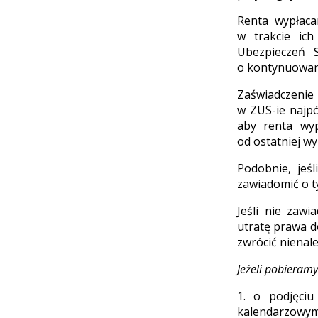
Renta wypłaca
w trakcie ich
Ubezpieczeń 
o kontynuowani
Zaświadczenie
w ZUS-ie najpó
aby renta wyp
od ostatniej w
Podobnie, jeś
zawiadomić o t
Jeśli nie zaw
utratę prawa d
zwrócić nienal
Jeżeli pobieram
1. o podjęci
kalendarzowym 