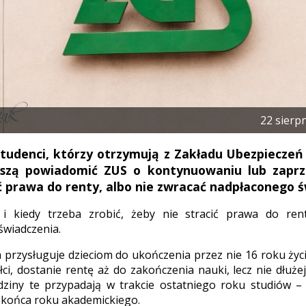
22 sierp
studenci, którzy otrzymują z Zakładu Ubezpieczeń
szą powiadomić ZUS o kontynuowaniu lub zaprz
ić prawa do renty, albo nie zwracać nadpłaconego 
o i kiedy trzeba zrobić, żeby nie stracić prawa do ren
wiadczenia.
 przysługuje dzieciom do ukończenia przez nie 16 roku życia
łci, dostanie rentę aż do zakończenia nauki, lecz nie dłużej
dziny te przypadają w trakcie ostatniego roku studiów –
 końca roku akademickiego.