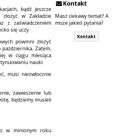
Kontakt
acjach, bądź jeszcze
 złożyć w Zakładzie
Masz ciekawy temat? A
az z zaświadczeniem
może jakieś pytania?
cko się uczy.
Kontakt
wych powinni złożyć
 października. Zatem,
iej w ciągu miesiąca
ntynuowaniu nauki.
yć, musi niezwłocznie
nie, zawieszenie lub
wotę, będziemy musieli
ego w minionym roku