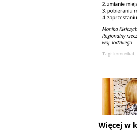
2. zmianie mie
3. pobieraniu r
4. zaprzestaniu
Monika Kiełczyń
Regionalny rzec
woj. łódzkiego
Tagi:
komunikat
,
Więcej w 