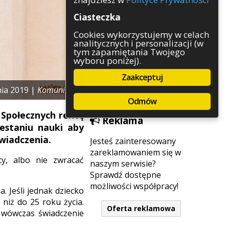
Rozrywka
Ciasteczka
Służby
Sport
Cookies wykorzystujemy w celach
analitycznych i personalizacji (w
Środowisko
tym zapamiętania Twojego
Szkolnictwo
wyboru poniżej).
Wydarzenia
Zaakceptuj
Zapowiedzi
Zdrowie
nia 2019 |
Komunikaty
Odmów
 Społecznych rentę
Reklama
estaniu nauki aby
świadczenia.
Jesteś zainteresowany
zareklamowaniem się w
ty, albo nie zwracać
naszym serwisie?
Sprawdź dostępne
możliwości współpracy!
. Jeśli jednak dziecko
 niż do 25 roku życia.
Oferta reklamowa
 wówczas świadczenie