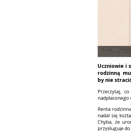
Uczniowie i 
rodzinną mu
by nie strac
Przeczytaj, c
nadpłaconego ś
Renta rodzinna
nadal się kszta
Chyba, że uro
przysługuje do