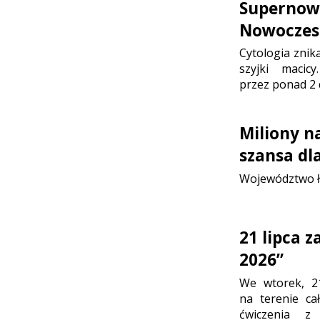
Supernowo
Nowoczesn
Cytologia znik
szyjki maci
przez ponad 2 
Miliony n
szansa dl
Województwo ł
21 lipca 
2026”
We wtorek, 2
na terenie ca
ćwiczenia z