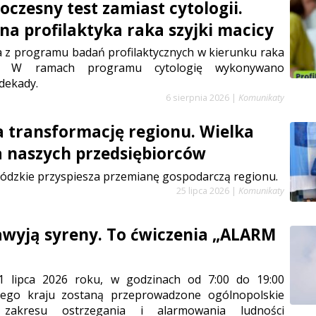
czesny test zamiast cytologii.
a profilaktyka raka szyjki macicy
a z programu badań profilaktycznych w kierunku raka
cy. W ramach programu cytologię wykonywano
dekady.
6 sierpnia 2026
|
Komunikaty
a transformację regionu. Wielka
a naszych przedsiębiorców
ódzkie przyspiesza przemianę gospodarczą regionu.
25 lipca 2026
|
Komunikaty
zawyją syreny. To ćwiczenia „ALARM
1 lipca 2026 roku, w godzinach od 7:00 do 19:00
łego kraju zostaną przeprowadzone ogólnopolskie
 zakresu ostrzegania i alarmowania ludności