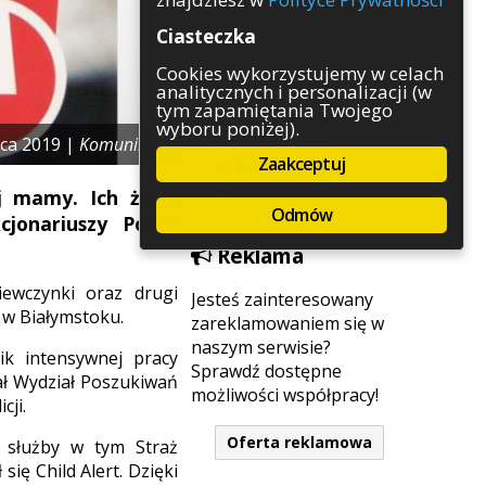
Rozrywka
Ciasteczka
Służby
Sport
Cookies wykorzystujemy w celach
analitycznych i personalizacji (w
Środowisko
tym zapamiętania Twojego
Szkolnictwo
wyboru poniżej).
Wydarzenia
ca 2019 |
Komunikaty
Zaakceptuj
Zapowiedzi
Zdrowie
j mamy. Ich życiu
Odmów
onariuszy Policji
Reklama
iewczynki oraz drugi
Jesteś zainteresowany
 w Białymstoku.
zareklamowaniem się w
naszym serwisie?
ik intensywnej pracy
Sprawdź dostępne
ał Wydział Poszukiwań
możliwości współpracy!
cji.
Oferta reklamowa
e służby w tym Straż
ię Child Alert. Dzięki