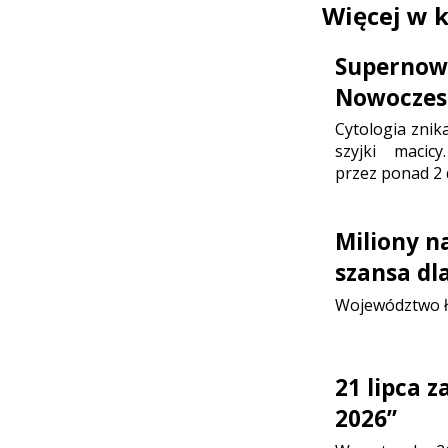
Więcej w 
Supernowo
Nowoczesn
Cytologia znik
szyjki maci
przez ponad 2 
Miliony n
szansa dl
Województwo ł
21 lipca 
2026”