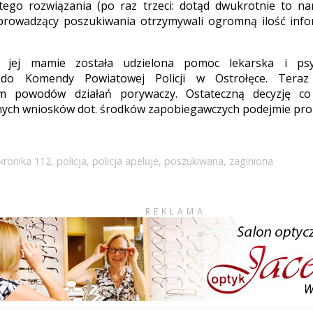
tego rozwiązania (po raz trzeci: dotąd dwukrotnie to na
prowadzący poszukiwania otrzymywali ogromną ilość infor
i jej mamie została udzielona pomoc lekarska i psyc
 do Komendy Powiatowej Policji w Ostrołęce. Teraz
em powodów działań porywaczy. Ostateczną decyzję co
nych wniosków dot. środków zapobiegawczych podejmie pro
kronika 112
,
policja
,
policja apeluje
,
poszukiwana
,
zaginiona
REKLAMA