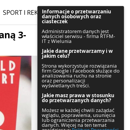
Informacje o przetwarzaniu
SPORT I REKREACJA
|
INWESTYCJE
danych osobowych oraz
ciasteczek
Administratorem danych jest
aną 3-
Szukaj
właściciel serwisu - firma RTFM-
IT z Wielunia
Jakie dane przetwarzamy i w
jakim celu?
Kategorie
Strona wykorzystuje rozwiązania
firm Google i Facebook służące do
Architektura
analizowania ruchu na stronie
Gospodarka
oraz personalizacji
Handel
wyświetlanych treści.
Infrastruktura
Jakie masz prawa w stosunku
Komunikaty
do przetwarzanych danych?
Kultura
Możesz w każdej chwili zażądać
Polityka
wglądu, poprawienia, usunięcia
Pozostałe
lub ograniczenia przetwarzania
Psychologia
danych. Więcej na ten temat
Rolnictwo
znajdziesz w
Polityce Prywatności