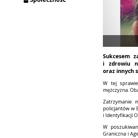
Sukcesem za
i zdrowiu n
oraz innych s
W tej sprawie
mężczyzna. Oba
Zatrzymanie m
policjantów w 
i Identyfikacji
W poszukiwani
Graniczna i Ag