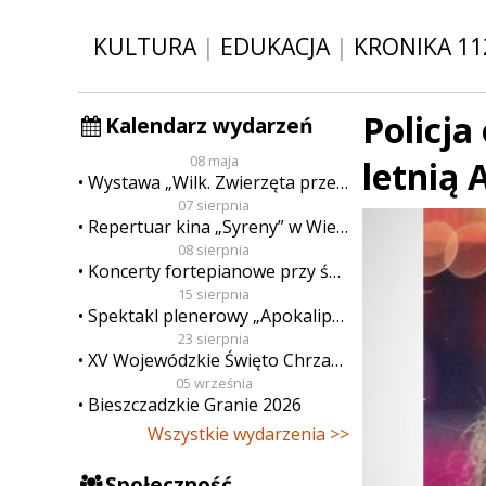
KULTURA
|
EDUKACJA
|
KRONIKA 11
Policja
Kalendarz wydarzeń
08 maja
letnią 
Wystawa „Wilk. Zwierzęta przeklęte”
07 sierpnia
Repertuar kina „Syreny” w Wieluniu w dn. od 7 do 13 sierpnia
08 sierpnia
Koncerty fortepianowe przy świecach
15 sierpnia
Spektakl plenerowy „Apokalipsa”
23 sierpnia
XV Wojewódzkie Święto Chrzanu
05 września
Bieszczadzkie Granie 2026
Wszystkie wydarzenia >>
Społeczność