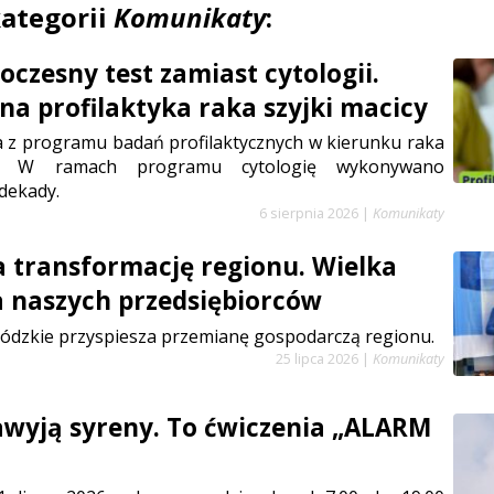
kategorii
Komunikaty
:
czesny test zamiast cytologii.
a profilaktyka raka szyjki macicy
a z programu badań profilaktycznych w kierunku raka
cy. W ramach programu cytologię wykonywano
dekady.
6 sierpnia 2026
|
Komunikaty
a transformację regionu. Wielka
a naszych przedsiębiorców
ódzkie przyspiesza przemianę gospodarczą regionu.
25 lipca 2026
|
Komunikaty
zawyją syreny. To ćwiczenia „ALARM