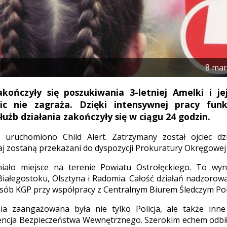
8 mar
kończyły się poszukiwania 3-letniej Amelki i je
ic nie zagraża. Dzięki intensywnej pracy funkcj
łużb działania zakończyły się w ciągu 24 godzin.
 uruchomiono Child Alert. Zatrzymany został ojciec dz
j zostaną przekazani do dyspozycji Prokuratury Okręgowej
iało miejsce na terenie Powiatu Ostrołęckiego. To wyn
Białegostoku, Olsztyna i Radomia. Całość działań nadzorow
 Osób KGP przy współpracy z Centralnym Biurem Śledczym Poli
a zaangażowana była nie tylko Policja, ale także inn
encja Bezpieczeństwa Wewnętrznego. Szerokim echem odbił s