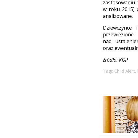
zastosowaniu 
w roku 2015) 
analizowane.
Dziewczynce 
przewiezione
nad ustaleni
oraz ewentual
źródło: KGP
Tagi:
Child Alert
,