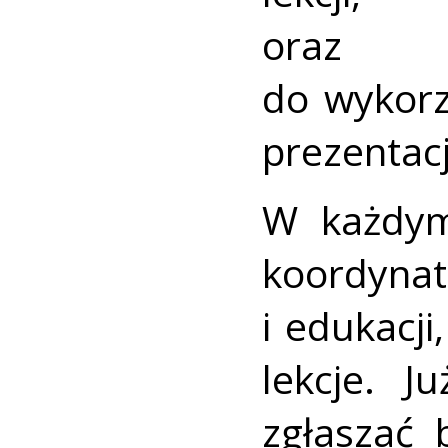
oraz ma
do wykorz
prezentacji
W każdym
koordynat
i edukacj
lekcje. 
zgłaszać 