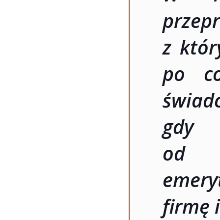
prze
z któr
po co
świa
gdy 
od c
emery
firmę 