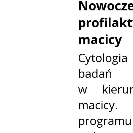
Nowocz
profilakt
macicy
Cytologia
badań p
w kieru
macic
progra