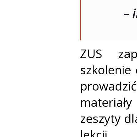
– 
ZUS zap
szkolenie 
prowadz
materiały
zeszyty dl
lekcji