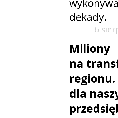
wykonywa
dekady.
6 sier
Miliony
na trans
regionu.
dla nasz
przedsię