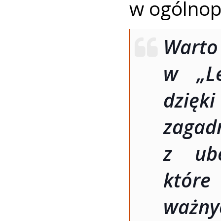
w ogólnop
Wart
w „Le
dzięk
zag
z ube
które
ważnyc