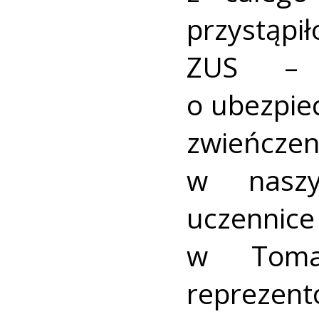
przystąp
ZUS – 
o ubezpie
zwieńcze
w naszy
uczennice
w Toma
reprez