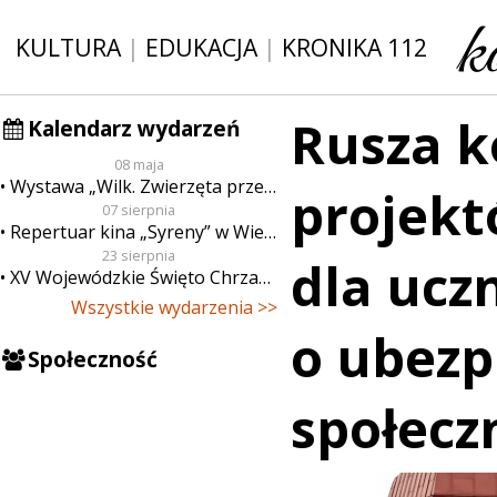
KULTURA
|
EDUKACJA
|
KRONIKA 112
Rusza k
Kalendarz wydarzeń
08 maja
Wystawa „Wilk. Zwierzęta przeklęte”
projekt
07 sierpnia
Repertuar kina „Syreny” w Wieluniu w dn. od 7 do 13 sierpnia
23 sierpnia
dla ucz
XV Wojewódzkie Święto Chrzanu
Wszystkie wydarzenia >>
o ubezp
Społeczność
społecz