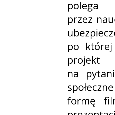
polega
przez nauc
ubezpi
po które
projekt 
na pytan
społeczne
formę fi
prezentac