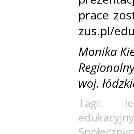
prace zos
zus.pl/edu
Monika Kie
Regionalny
woj. łódzk
Tagi:
l
edukacyjn
Społeczny