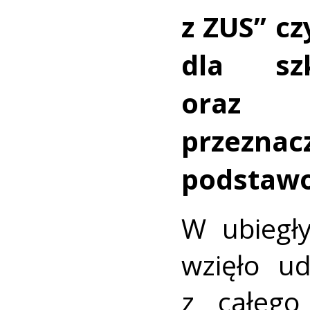
z ZUS” c
dla szk
oraz 
przeznac
podstawo
W ubiegł
wzięło u
z całego