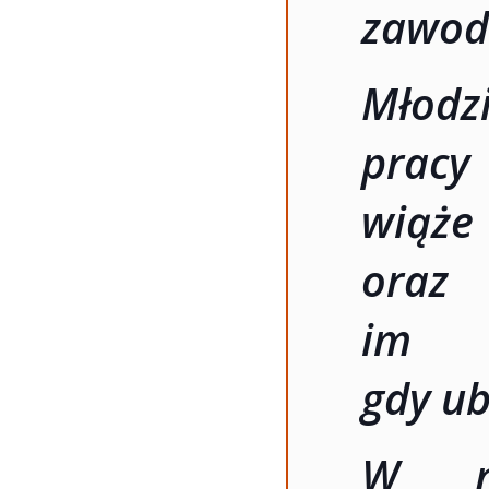
zawod
Młodzi
pracy
wiąże
oraz
im
gdy ub
W r