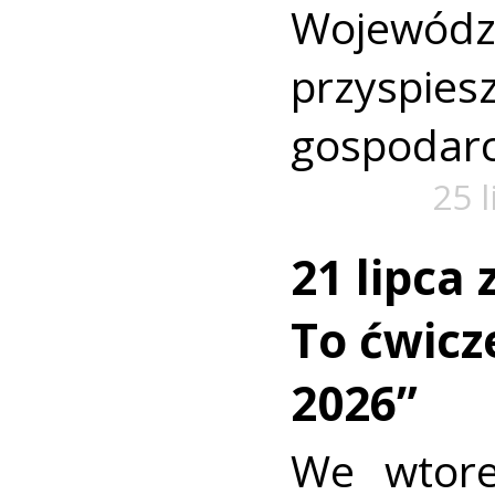
Wojewó
przyspi
gospodarc
25 
21 lipca
To ćwic
2026”
We wtore