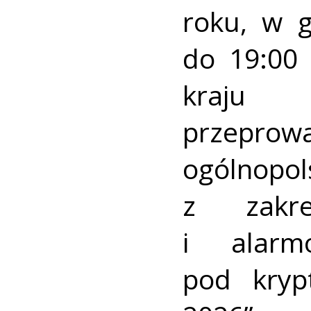
roku, w 
do 19:00 
kraj
przeprow
ogólnopo
z zakre
i alarm
pod kry