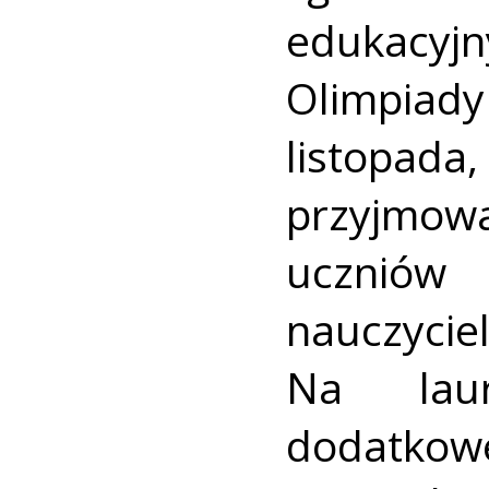
edukacyj
Olimpiady
listopad
przyjmowa
uczniów
nauczyc
Na laur
dodatko