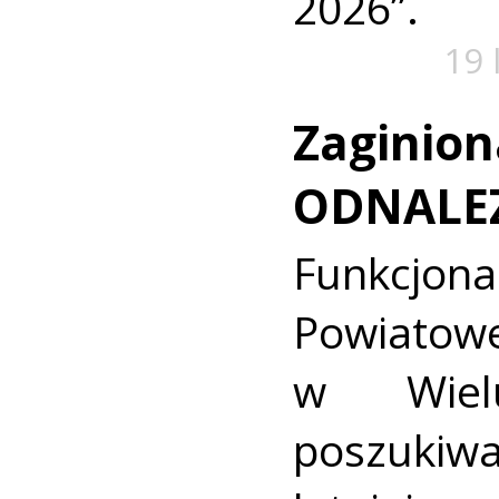
2026”.
19 
Zaginion
ODNALE
Funkcjon
Powiat
w Wielu
poszukiwa