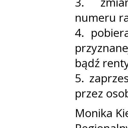
3. zmian
numeru r
4. pobier
przyznane
bądź renty
5. zaprze
przez osob
Monika Ki
Regionaln