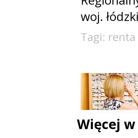
woj. łódzk
Tagi:
renta
Więcej w