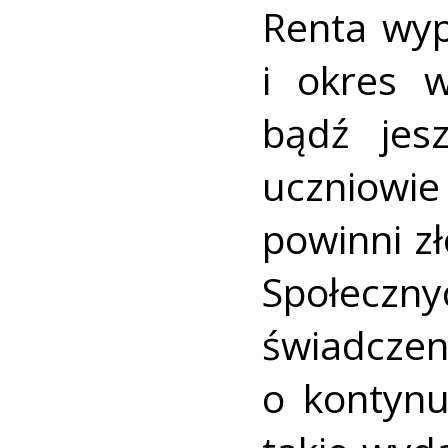
Renta wyp
i okres w
bądź jes
uczniowi
powinni z
Społeczny
świadcze
o kontynu