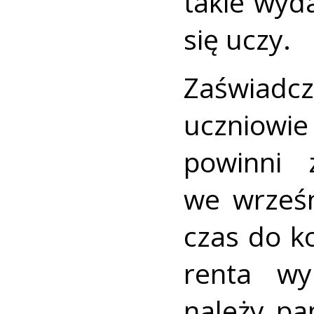
takie wyd
się uczy.
Zaświadc
uczniowi
powinni 
we wrześn
czas do k
renta wy
należy pa