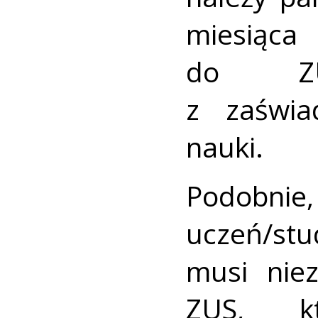
miesiąca 
do ZU
z zaświa
nauki.
Podobnie
uczeń/st
musi nie
ZUS, k