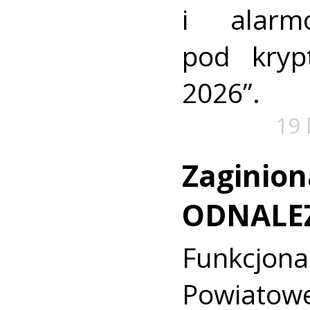
i alarm
pod kry
2026”.
19 
Zaginion
ODNALE
Funkcjon
Powiat