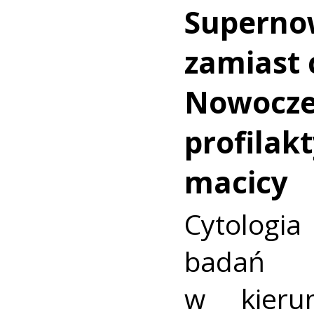
Superno
zamiast c
Nowocz
profilakt
macicy
Cytologia
badań p
w kieru