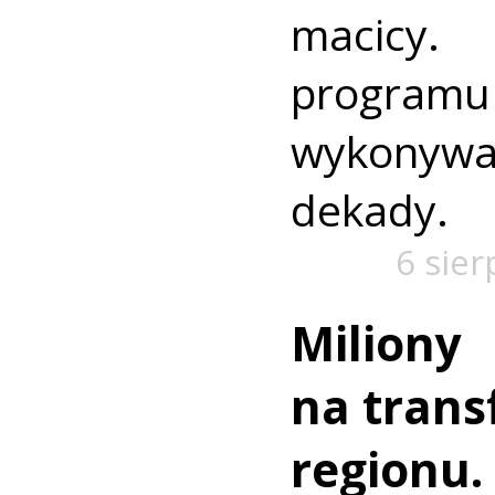
macic
progra
wykonywa
dekady.
6 sier
Miliony
na trans
regionu.