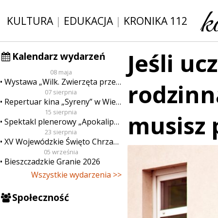
KULTURA
|
EDUKACJA
|
KRONIKA 112
Jeśli uc
Kalendarz wydarzeń
08 maja
Wystawa „Wilk. Zwierzęta przeklęte”
rodzinn
07 sierpnia
Repertuar kina „Syreny” w Wieluniu w dn. od 7 do 13 sierpnia
15 sierpnia
musisz
Spektakl plenerowy „Apokalipsa”
23 sierpnia
XV Wojewódzkie Święto Chrzanu
05 września
Bieszczadzkie Granie 2026
Wszystkie wydarzenia >>
Społeczność