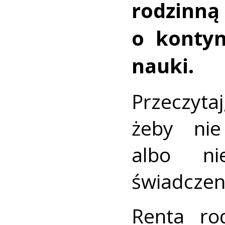
rodzinn
o kontyn
nauki.
Przeczyta
żeby nie
albo ni
świadczen
Renta ro