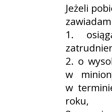
Jeżeli po
zawiadami
1. osią
zatrudnien
2. o wyso
w minio
w termini
roku,