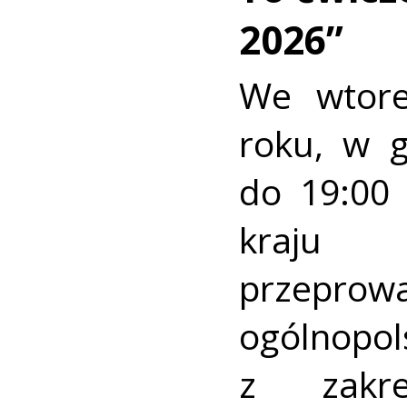
2026”
We wtore
roku, w 
do 19:00 
kraj
przeprow
ogólnopo
z zakre