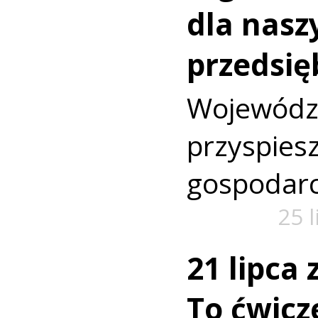
dla nasz
przedsię
Wojewó
przyspi
gospodarc
25 
21 lipca
To ćwic