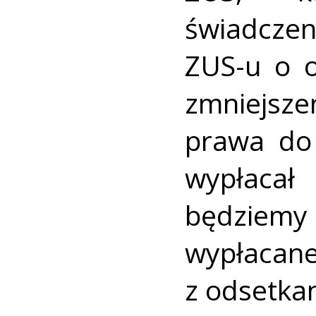
świadcze
ZUS-u o o
zmniejsze
prawa do 
wypłacał
będziemy 
wypłac
z odsetka