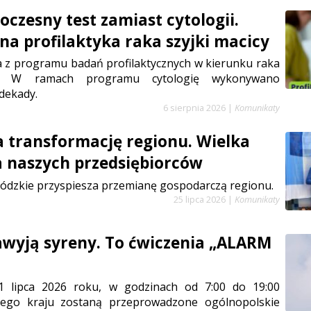
czesny test zamiast cytologii.
a profilaktyka raka szyjki macicy
a z programu badań profilaktycznych w kierunku raka
cy. W ramach programu cytologię wykonywano
dekady.
6 sierpnia 2026
|
Komunikaty
a transformację regionu. Wielka
a naszych przedsiębiorców
ódzkie przyspiesza przemianę gospodarczą regionu.
25 lipca 2026
|
Komunikaty
zawyją syreny. To ćwiczenia „ALARM
1 lipca 2026 roku, w godzinach od 7:00 do 19:00
łego kraju zostaną przeprowadzone ogólnopolskie