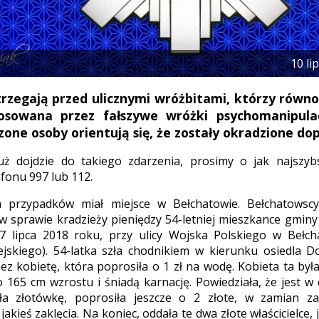
10 li
strzegają przed ulicznymi wróżbitami, którzy równ
tosowana przez fałszywe wróżki psychomanipula
one osoby orientują się, że zostały okradzione dop
uż dojdzie do takiego zdarzenia, prosimy o jak najszybs
fonu 997 lub 112.
h przypadków miał miejsce w Bełchatowie. Bełchatowscy
 sprawie kradzieży pieniędzy 54-letniej mieszkance gminy
 7 lipca 2018 roku, przy ulicy Wojska Polskiego w Bełch
jskiego). 54-latka szła chodnikiem w kierunku osiedla Do
ez kobietę, która poprosiła o 1 zł na wodę. Kobieta ta by
o 165 cm wzrostu i śniadą karnację. Powiedziała, że jest w ci
ła złotówkę, poprosiła jeszcze o 2 złote, w zamian z
akieś zaklęcia. Na koniec, oddała te dwa złote właścicielce,