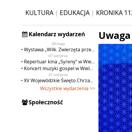
KULTURA
|
EDUKACJA
|
KRONIKA 11
Uwaga 
Kalendarz wydarzeń
08 maja
Wystawa „Wilk. Zwierzęta przeklęte”
07 sierpnia
Repertuar kina „Syreny” w Wieluniu w dn. od 7 do 13 sierpnia
Koncert muzyki gospel w Wieluniu
23 sierpnia
XV Wojewódzkie Święto Chrzanu
Wszystkie wydarzenia >>
Społeczność