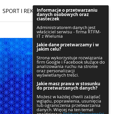
Informacje o przetwarzaniu
SPORT I REKREACJA
|
INWESTYCJE
danych osobowych oraz
ciasteczek
Administratorem danych jest
Szukaj
właściciel serwisu - firma RTFM-
IT z Wielunia
Jakie dane przetwarzamy i w
jakim celu?
Kategorie
Strona wykorzystuje rozwiązania
firm Google i Facebook służące do
Architektura
analizowania ruchu na stronie
Gospodarka
oraz personalizacji
Handel
wyświetlanych treści.
Infrastruktura
Jakie masz prawa w stosunku
Komunikaty
do przetwarzanych danych?
Kultura
Możesz w każdej chwili zażądać
Polityka
wglądu, poprawienia, usunięcia
Pozostałe
lub ograniczenia przetwarzania
Psychologia
danych. Więcej na ten temat
Rolnictwo
znajdziesz w
Polityce Prywatności