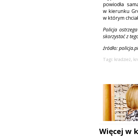
powiodła sama
w kierunku Gro
w którym chciał
Policja ostrzeg
skorzystać z teg
źródło: policja.p
Tagi:
kradzież
,
kr
Więcej w 