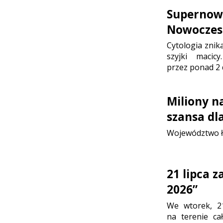
Supernowo
Nowoczesn
Cytologia znik
szyjki maci
przez ponad 2 
Miliony n
szansa dl
Województwo ł
21 lipca 
2026”
We wtorek, 2
na terenie ca