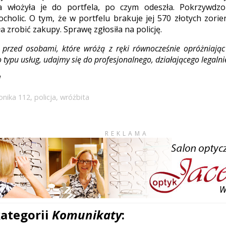
 włożyła je do portfela, po czym odeszła. Pokrzywdzo
cholic. O tym, że w portfelu brakuje jej 570 złotych zorie
a zrobić zakupy. Sprawę zgłosiła na policję.
a przed osobami, które wróżą z ręki równocześnie opróżniając 
o typu usług, udajmy się do profesjonalnego, działającego legalni
l
onika 112
,
policja
,
wróżbita
REKLAMA
kategorii
Komunikaty
: