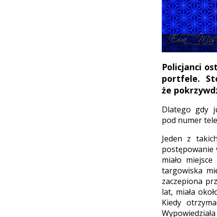
Policjanci o
portfele. S
że pokrzywdz
Dlatego gdy j
pod numer tele
Jeden z takic
postępowanie w
miało miejsce
targowiska mie
zaczepiona prz
lat, miała okoł
Kiedy otrzyma
Wypowiedziała j