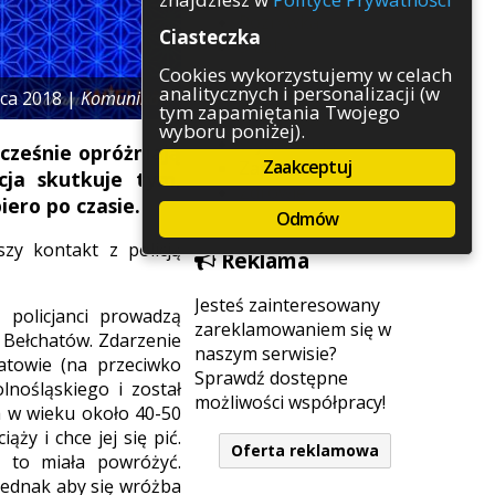
Rozrywka
Ciasteczka
Służby
Sport
Cookies wykorzystujemy w celach
analitycznych i personalizacji (w
Środowisko
pca 2018 |
Komunikaty
tym zapamiętania Twojego
Szkolnictwo
wyboru poniżej).
Wydarzenia
ocześnie opróżniają
Zaakceptuj
Zapowiedzi
cja skutkuje tym,
Zdrowie
iero po czasie.
Odmów
zy kontakt z policją
Reklama
Jesteś zainteresowany
 policjanci prowadzą
zareklamowaniem się w
 Bełchatów. Zdarzenie
naszym serwisie?
atowie (na przeciwko
Sprawdź dostępne
lnośląskiego i został
możliwości współpracy!
ła w wieku około 40-50
ąży i chce jej się pić.
Oferta reklamowa
a to miała powróżyć.
 jednak aby się wróżba