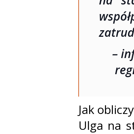
na st
współ
zatrud
– i
reg
Jak oblicz
Ulga na s