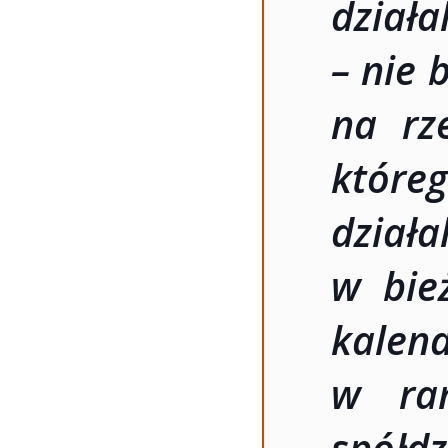
działa
– nie 
na rz
które
dzia
w bie
kale
w ra
spółd