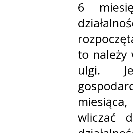
6 miesię
działal
rozpoczę
to należy
ulgi. J
gospodarc
miesiąca,
wliczać 
działaln