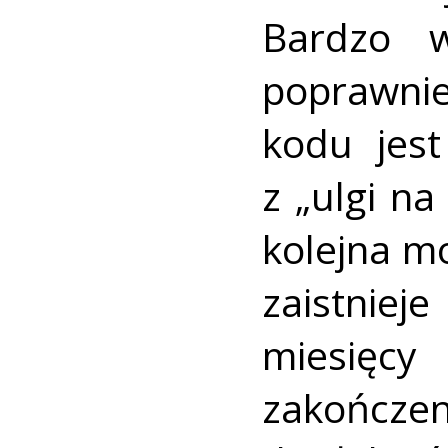
Bardzo 
poprawni
kodu jes
z „ulgi na 
kolejna mo
zaistnie
miesięc
zakońc