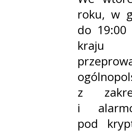
roku, w 
do 19:00 
kraj
przeprow
ogólnopo
z zakre
i alarm
pod kry