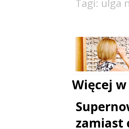
Tagi:
ulga n
Więcej w
Superno
zamiast c