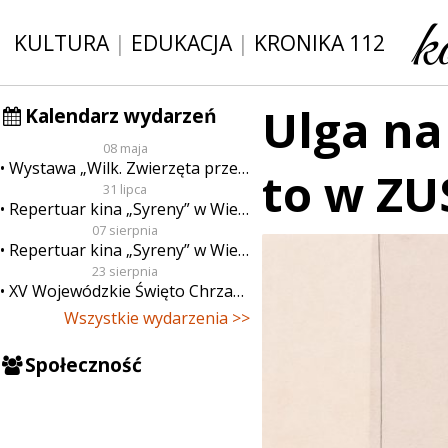
KULTURA
|
EDUKACJA
|
KRONIKA 112
Ulga na 
Kalendarz wydarzeń
08 maja
Wystawa „Wilk. Zwierzęta przeklęte”
to w ZU
31 lipca
Repertuar kina „Syreny” w Wieluniu w dn. od 31 lipca do 6 sierpnia
07 sierpnia
Repertuar kina „Syreny” w Wieluniu w dn. od 7 do 13 sierpnia
23 sierpnia
XV Wojewódzkie Święto Chrzanu
Wszystkie wydarzenia >>
Społeczność