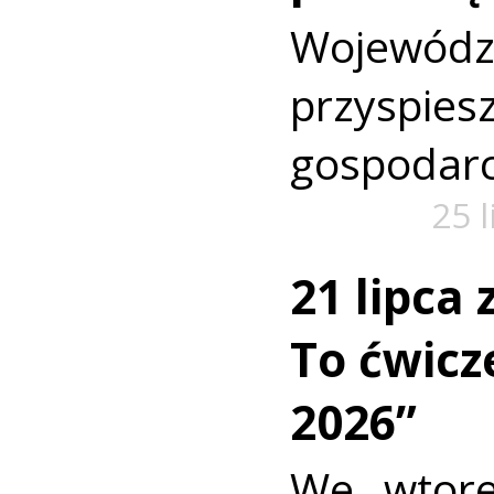
Wojewó
przyspi
gospodarc
25 
21 lipca
To ćwic
2026”
We wtore