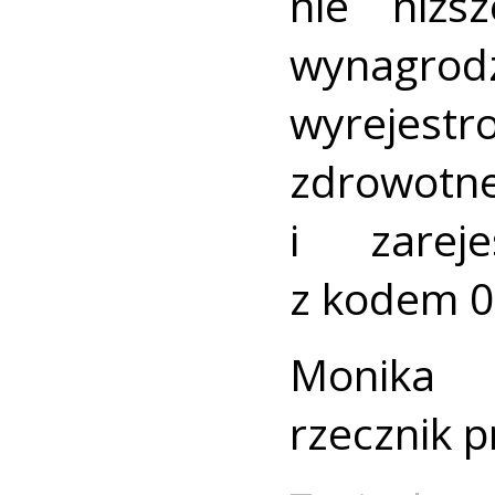
nie niżs
wynagrod
wyrejes
zdrowo
i zarej
z kodem 0
Monika 
rzecznik 