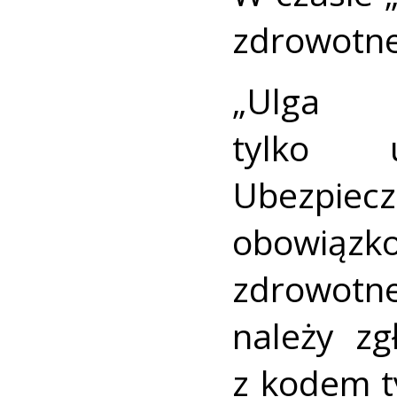
zdrowotne
„Ulga
tylko u
Ubezpie
obowiąz
zdrowotne
należy z
z kodem t