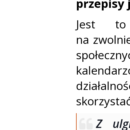
przepisy 
Jest to
na zwolni
społecz
kalenda
działaln
skorzystać
Z ulg