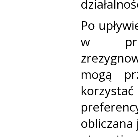
działalnoś
Po upływie
w przy
zrezygnow
mogą pr
korzys
preferen
obliczana