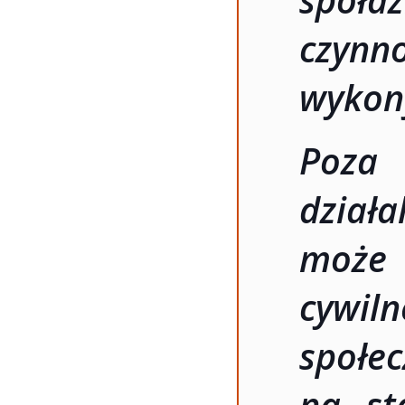
czynn
wykony
Poza
dział
może 
cywi
społ