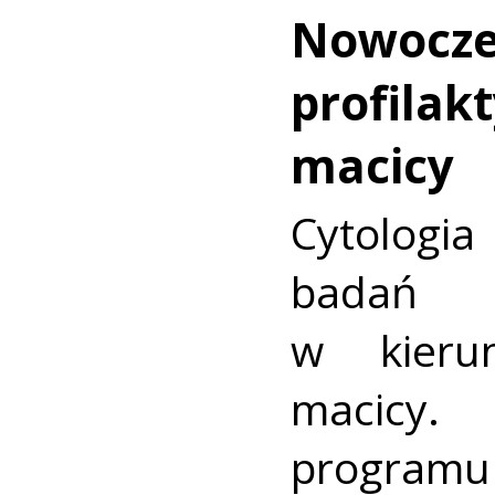
Nowocz
profilakt
macicy
Cytologia
badań p
w kieru
macic
progra