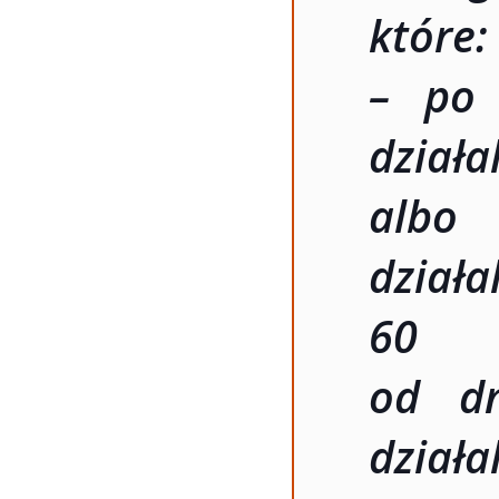
które:
– po 
dzia
albo
działa
60 m
od dn
dział