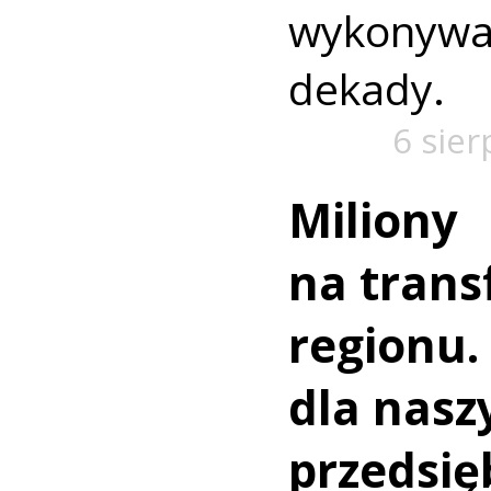
wykonywa
dekady.
6 sier
Miliony
na trans
regionu.
dla nasz
przedsię