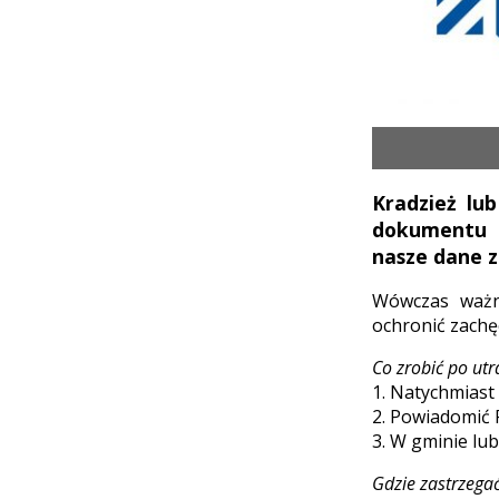
Kradzież lu
dokumentu t
nasze dane z
Wówczas ważn
ochronić zachę
Co zrobić po ut
1. Natychmias
2. Powiadomić P
3. W gminie lu
Gdzie zastrzega