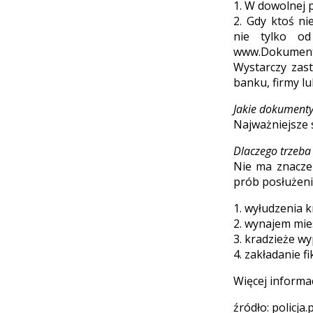
1. W dowolnej 
2. Gdy ktoś n
nie tylko od
www.Dokumenty
Wystarczy zas
banku, firmy l
Jakie dokumenty
Najważniejsze 
Dlaczego trzeba
Nie ma znaczen
prób posłużen
1. wyłudzenia k
2. wynajem mie
3. kradzieże 
4. zakładanie 
Więcej informa
źródło: policja.p