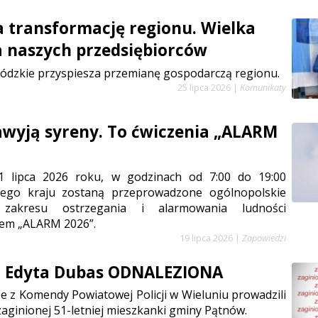
a transformację regionu. Wielka
a naszych przedsiębiorców
ódzkie przyspiesza przemianę gospodarczą regionu.
25 lipca 2026
|
Komunikaty
zawyją syreny. To ćwiczenia „ALARM
1 lipca 2026 roku, w godzinach od 7:00 do 19:00
łego kraju zostaną przeprowadzone ogólnopolskie
 zakresu ostrzegania i alarmowania ludności
em „ALARM 2026”.
19 lipca 2026
|
Zapowiedzi
a Edyta Dubas ODNALEZIONA
e z Komendy Powiatowej Policji w Wieluniu prowadzili
aginionej 51-letniej mieszkanki gminy Pątnów.