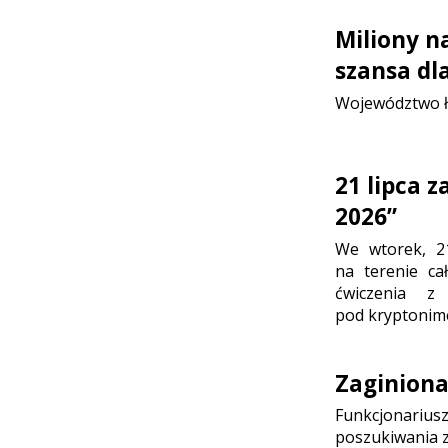
Miliony n
szansa dl
Województwo ł
21 lipca 
2026”
We wtorek, 2
na terenie ca
ćwiczenia z
pod kryptonim
Zaginion
Funkcjonariusz
poszukiwania z