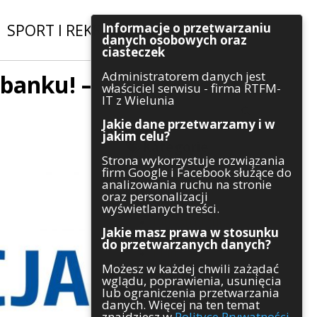
Informacje o przetwarzaniu
SPORT I REKREACJA
|
INWESTYCJE
danych osobowych oraz
ciasteczek
Administratorem danych jest
 banku! –
Szukaj
właściciel serwisu - firma RTFM-
IT z Wielunia
Jakie dane przetwarzamy i w
jakim celu?
Kategorie
Strona wykorzystuje rozwiązania
firm Google i Facebook służące do
Architektura
analizowania ruchu na stronie
Gospodarka
oraz personalizacji
Handel
wyświetlanych treści.
Infrastruktura
Jakie masz prawa w stosunku
Komunikaty
do przetwarzanych danych?
Kultura
Możesz w każdej chwili zażądać
Polityka
wglądu, poprawienia, usunięcia
Pozostałe
lub ograniczenia przetwarzania
Psychologia
danych. Więcej na ten temat
Rolnictwo
znajdziesz w
Polityce Prywatności