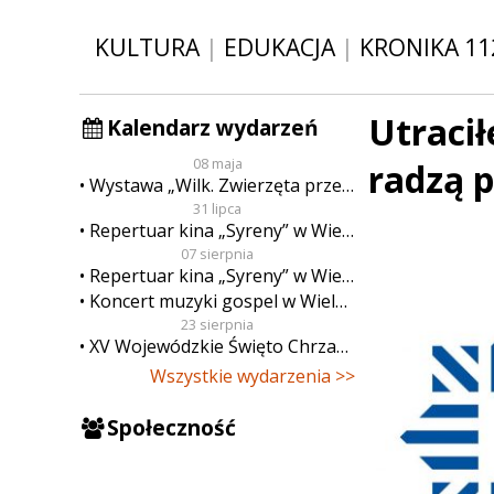
KULTURA
|
EDUKACJA
|
KRONIKA 11
Utracił
Kalendarz wydarzeń
08 maja
radzą p
Wystawa „Wilk. Zwierzęta przeklęte”
31 lipca
Repertuar kina „Syreny” w Wieluniu w dn. od 31 lipca do 6 sierpnia
07 sierpnia
Repertuar kina „Syreny” w Wieluniu w dn. od 7 do 13 sierpnia
Koncert muzyki gospel w Wieluniu
23 sierpnia
XV Wojewódzkie Święto Chrzanu
Wszystkie wydarzenia >>
Społeczność