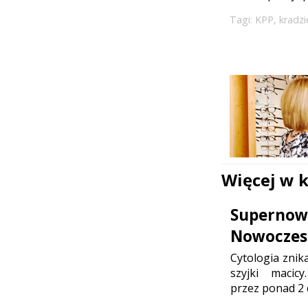
Tagi:
KPP
,
kradz
Więcej w 
Supernowo
Nowoczesn
Cytologia znik
szyjki maci
przez ponad 2 