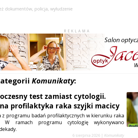
ież dokumentów
,
policja
,
wyłudzenie
REKLAMA
kategorii
Komunikaty
:
czesny test zamiast cytologii.
a profilaktyka raka szyjki macicy
a z programu badań profilaktycznych w kierunku raka
cy. W ramach programu cytologię wykonywano
dekady.
6 sierpnia 2026
|
Komunikaty