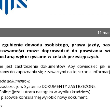
11 mar
b zgubienie dowodu osobistego, prawa jazdy, pas
ożsamości może doprowadzić do powstania wie
ostaną wykorzystane w celach przestępczych.
e jest zastrzeżenie dokumentów. Aby dowiedzieć jak 
camy do zapoznania się z zawartymi na tej stronie informacj
racie dokumentów:
t zastrzec je w Systemie DOKUMENTY ZASTRZEŻONE.
olicję (jeżeli utrata nastąpiła w wyniku kradzieży).
b placówce konsularnej wyrobić nowy dokument.
ć?