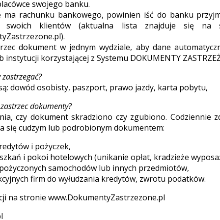
placówce swojego banku.
ie ma rachunku bankowego, powinien iść do banku przyjm
 swoich klientów (aktualna lista znajduje się na s
Zastrzezone.pl).
trzec dokument w jednym wydziale, aby dane automatyczni
ub instytucji korzystającej z Systemu DOKUMENTY ZASTRZE
 zastrzegać?
są: dowód osobisty, paszport, prawo jazdy, karta pobytu,
 zastrzec dokumenty?
ia, czy dokument skradziono czy zgubiono. Codziennie zda
ia się cudzym lub podrobionym dokumentem:
redytów i pożyczek,
szkań i pokoi hotelowych (unikanie opłat, kradzieże wyposa
wypożyczonych samochodów lub innych przedmiotów,
fikcyjnych firm do wyłudzania kredytów, zwrotu podatków.
cji na stronie www.DokumentyZastrzezone.pl
l