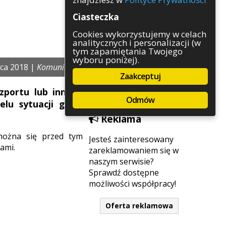
Rozrywka
Ciasteczka
Służby
Sport
Cookies wykorzystujemy w celach
analitycznych i personalizacji (w
Środowisko
tym zapamiętania Twojego
Szkolnictwo
wyboru poniżej).
Wydarzenia
ca 2018 |
Komunikaty
Zaakceptuj
Zapowiedzi
Zdrowie
zportu lub innego
Odmów
lu sytuacji gdzie
Reklama
można się przed tym
Jesteś zainteresowany
ami.
zareklamowaniem się w
naszym serwisie?
Sprawdź dostępne
możliwości współpracy!
Oferta reklamowa