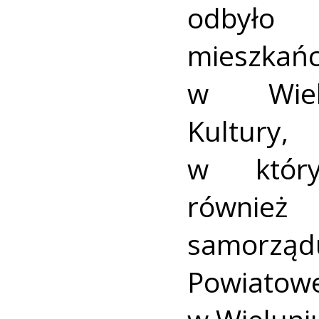
odbyło
mieszkań
w Wiel
Kultury,
w który
również 
samorz
Powiat