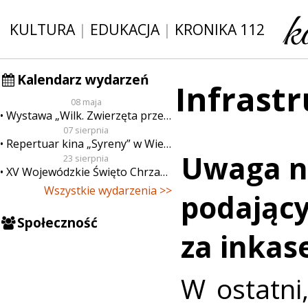
KULTURA
|
EDUKACJA
|
KRONIKA 112
Kalendarz wydarzeń
Infrast
08 maja
Wystawa „Wilk. Zwierzęta przeklęte”
07 sierpnia
Repertuar kina „Syreny” w Wieluniu w dn. od 7 do 13 sierpnia
Uwaga n
23 sierpnia
XV Wojewódzkie Święto Chrzanu
Wszystkie wydarzenia >>
podający
Społeczność
za inka
W ostatni