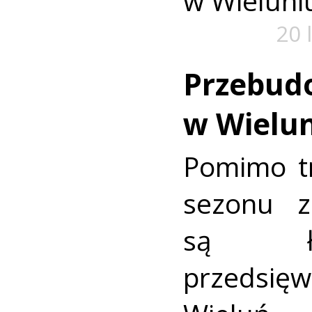
w Wieluni
20 
Przebud
w Wielu
Pomimo t
sezonu 
są ła
przedsi